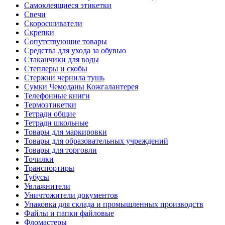
Самоклеящиеся этикетки
Свечи
Скоросшиватели
Скрепки
Сопутствующие товары
Средства для ухода за обувью
Стаканчики для воды
Степлеры и скобы
Стержни чернила тушь
Сумки Чемоданы Кожгалантерея
Телефонные книги
Термоэтикетки
Тетради общие
Тетради школьные
Товары для маркировки
Товары для образовательных учреждений
Товары для торговли
Точилки
Транспортиры
Тубусы
Увлажнители
Уничтожители документов
Упаковка для склада и промышленных производств
Файлы и папки файловые
Фломастеры