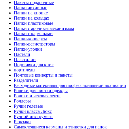
Пакеты подарочные
Папки архивные
Папки на кнопке
Папки на кольцах
Папки пластиковые
Папки с арочным механизмом
Папки с карманами
Папки-конверты
Папки-регистраторы
Папки-уголки
Пастели
Пластилин
Подставки для книг
портпледы
Почтовые конверты и пакеты
Разделители
Расходные материалы для профессиональной архивации
Ролики для чистки одежды
Ролики и чековая лента
Роллеры
Ручки гелевые
Ручки класса Люкс
Ручной инструмент
Рюкзаки
Самоклеящиеся карманы и этикетки для папок