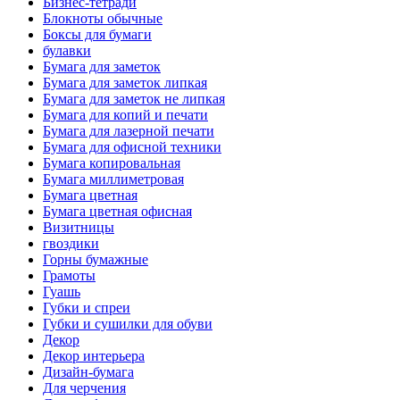
Бизнес-тетради
Блокноты обычные
Боксы для бумаги
булавки
Бумага для заметок
Бумага для заметок липкая
Бумага для заметок не липкая
Бумага для копий и печати
Бумага для лазерной печати
Бумага для офисной техники
Бумага копировальная
Бумага миллиметровая
Бумага цветная
Бумага цветная офисная
Визитницы
гвоздики
Горны бумажные
Грамоты
Гуашь
Губки и спреи
Губки и сушилки для обуви
Декор
Декор интерьера
Дизайн-бумага
Для черчения