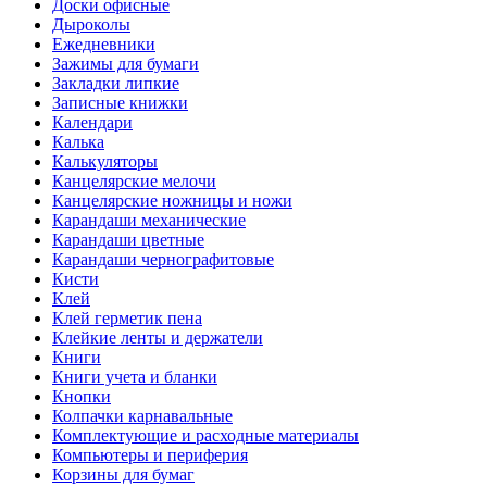
Доски офисные
Дыроколы
Ежедневники
Зажимы для бумаги
Закладки липкие
Записные книжки
Календари
Калька
Калькуляторы
Канцелярские мелочи
Канцелярские ножницы и ножи
Карандаши механические
Карандаши цветные
Карандаши чернографитовые
Кисти
Клей
Клей герметик пена
Клейкие ленты и держатели
Книги
Книги учета и бланки
Кнопки
Колпачки карнавальные
Комплектующие и расходные материалы
Компьютеры и периферия
Корзины для бумаг