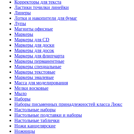
Корректоры для текста
Ластики точилки линейки
Линеры
Лотки и накопители для бумаг
Лупы
Магниты офисные
Маркеры
Маркеры для CD
Маркеры для доски
Маркеры для досок
Маркеры для флипчарта
Маркеры перманентные
Маркеры специальные
Маркеры текстовые
Маркеры эмалевые
Масса для моделирования
Мелки восковые
Мыло
Наборы
Наборы письменных принадлежностей класса Люкс
Настольные наборы
Настольные подставки и наборы
Настольные таблички
Ножи канцелярские
Ножницы