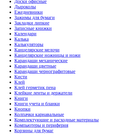
Доски офисные
Дыроколы
Ежедневники
Зажимы для бумаги
Закладки липкие
Записные книжки
Календари
Калька
Калькуляторы
Канцелярские мелочи
Канцелярские ножницы и ножи
Карандаши механические
Карандаши цветные
Карандаши чернографитовые
Кисти
Клей
Клей герметик пена
Клейкие ленты и держатели
Книги
Книги учета и бланки
Кнопки
Колпачки карнавальные
Комплектующие и расходные материалы
Компьютеры и периферия
Корзины для бумаг