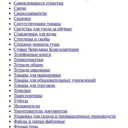
Самоклеящиеся этикетки
Свечи
Скоросшиватели
Скрепки
Сопутствующие товары
Средства для ухода за обувью
Стаканчики для воды
Степлеры и скобы
Стержни чернила тушь
Сумки Чемоданы Кожгалантерея
Телефонные книги
Термоэтикетки
Тетради общие
Тетради школьные
Товары для маркировки
Товары для образовательных учреждений
Товары для торговли
Точилки
Транспортиры
Тубусы
Увлажнители
Уничтожители документов
Упаковка для склада и промышленных производств
Файлы и папки файловые
Фломастеры