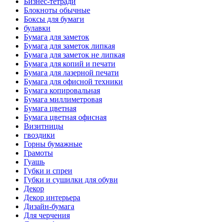
Бизнес-тетради
Блокноты обычные
Боксы для бумаги
булавки
Бумага для заметок
Бумага для заметок липкая
Бумага для заметок не липкая
Бумага для копий и печати
Бумага для лазерной печати
Бумага для офисной техники
Бумага копировальная
Бумага миллиметровая
Бумага цветная
Бумага цветная офисная
Визитницы
гвоздики
Горны бумажные
Грамоты
Гуашь
Губки и спреи
Губки и сушилки для обуви
Декор
Декор интерьера
Дизайн-бумага
Для черчения