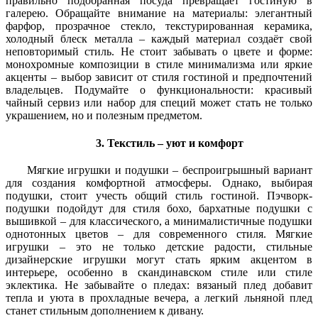
правильно подобранная посуда превращает гостиную в
галерею. Обращайте внимание на материалы: элегантный
фарфор, прозрачное стекло, текстурированная керамика,
холодный блеск металла – каждый материал создаёт свой
неповторимый стиль. Не стоит забывать о цвете и форме:
монохромные композиции в стиле минимализма или яркие
акценты – выбор зависит от стиля гостиной и предпочтений
владельцев. Подумайте о функциональности: красивый
чайный сервиз или набор для специй может стать не только
украшением, но и полезным предметом.
3. Текстиль – уют и комфорт
Мягкие игрушки и подушки – беспроигрышный вариант
для создания комфортной атмосферы. Однако, выбирая
подушки, стоит учесть общий стиль гостиной. Пэчворк-
подушки подойдут для стиля бохо, бархатные подушки с
вышивкой – для классического, а минималистичные подушки
однотонных цветов – для современного стиля. Мягкие
игрушки – это не только детские радости, стильные
дизайнерские игрушки могут стать ярким акцентом в
интерьере, особенно в скандинавском стиле или стиле
эклектика. Не забывайте о пледах: вязаный плед добавит
тепла и уюта в прохладные вечера, а легкий льняной плед
станет стильным дополнением к дивану.