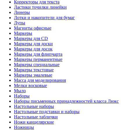
Корректоры для текста
Ластики точилки линейки
Линеры
Лотки и накопители для бумаг
Лупы
Магниты офисные
Маркеры
Маркеры для CD
Маркеры для доски
Маркеры для досок
Маркеры для флипчарта
Маркеры перманентные
Маркеры специальные
Маркеры текстовые
Маркеры эмалевые
Масса для моделирования
Мелки восковые
Мыло
Наборы
Наборы письменных принадлежностей класса Люкс
Настольные наборы
Настольные подставки и наборы
Настольные таблички
Ножи канцелярские
Ножницы