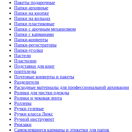
Пакеты подарочные
Папки архивные
Папки на кнопке
Папки на кольцах
Папки пластиковые
Папки с арочным механизмом
Папки с карманами
Папки-конверты
Папки-регистраторы
Папки-уголки
Пастели
Пластилин
Подставки для книг
портпледы
Почтовые конверты и пакеты
Разделители
Расходные материалы для профессиональной архивации
Ролики для чистки одежды
Ролики и чековая лента
Роллеры
Ручки гелевые
Ручки класса Люкс
Ручной инструмент
Рюкзаки
Самоклеящиеся карманы и этикетки для папок