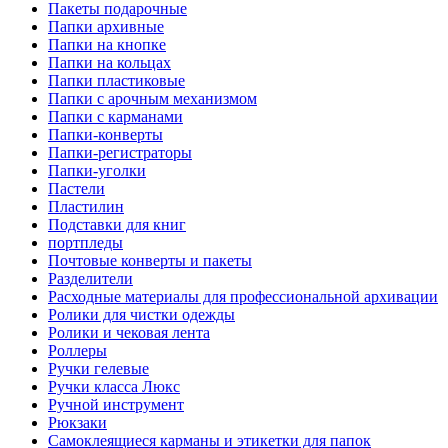
Пакеты подарочные
Папки архивные
Папки на кнопке
Папки на кольцах
Папки пластиковые
Папки с арочным механизмом
Папки с карманами
Папки-конверты
Папки-регистраторы
Папки-уголки
Пастели
Пластилин
Подставки для книг
портпледы
Почтовые конверты и пакеты
Разделители
Расходные материалы для профессиональной архивации
Ролики для чистки одежды
Ролики и чековая лента
Роллеры
Ручки гелевые
Ручки класса Люкс
Ручной инструмент
Рюкзаки
Самоклеящиеся карманы и этикетки для папок