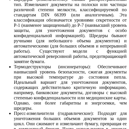
тип. Измельчают документы на полоски или частицы
различной степени мелкости, классифицируемой по
стандартам DIN 66399 (или аналогичным). Эта
классификация обозначается уровнями секретности от
P-1 (наименее защищенный) до P-7 (наивысший уровень
защиты, для уничтожения документов с особо
конфиденциальной информацией). Шредеры бывают
ручными (для небольшого объема документов) и
автоматическими (для больших объемов и непрерывной
работы). Существуют модели с функцией
автоматической реверсивной работы, предотвращающей
замятие бумаги.
Термодеструкторы (инсинераторы): Обеспечивают
наивысший уровень безопасности, сжигая документы
при высокой температуре до состояния пепла.
Идеальный вариант для уничтожения документов,
содержащих действительно критичную информацию,
например, банковские документы, договоры с высокой
степенью конфиденциальности или медицинские карты.
Однако, они более габаритны и энергоемки, чем
шредеры.
Пресс-измельчители (гидравлические): Подходят для
уничтожения больших объемов документов за один
цикл. Они сжимают и измельчают бумагу, превращая ее
в компактный брикет. Часто используются в архивах