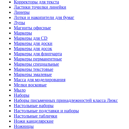
Корректоры для текста
Ластики точилки линейки
Линеры
Лотки и накопители для бумаг
Лупы
Магниты офисные
Маркеры
Маркеры для CD
Маркеры для доски
Маркеры для досок
Маркеры для флипчарта
Маркеры перманентные
Маркеры специальные
Маркеры текстовые
Маркеры эмалевые
Масса для моделирования
Мелки восковые
Мыло
Наборы
Наборы письменных принадлежностей класса Люкс
Настольные наборы
Настольные подставки и наборы
Настольные таблички
Ножи канцелярские
Ножницы