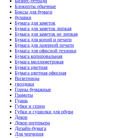
Бизнес-тетради
Блокноты обычные
Боксы для бумаги
булавки
Бумага для заметок
Бумага для заметок липкая
Бумага для заметок не липкая
Бумага для копий и печати
Бумага для лазерной печати
Бумага для офисной техники
Бумага копировальная
Бумага миллиметровая
Бумага цветная
Бумага цветная офисная
Визитницы
гвоздики
Горны бумажные
Грамоты
Гуашь
Губки и спреи
Губки и сушилки для обуви
Декор
Декор интерьера
Дизайн-бумага
Для черчения