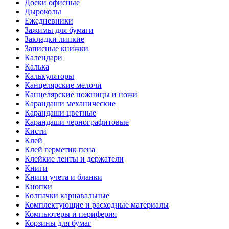
Доски офисные
Дыроколы
Ежедневники
Зажимы для бумаги
Закладки липкие
Записные книжки
Календари
Калька
Калькуляторы
Канцелярские мелочи
Канцелярские ножницы и ножи
Карандаши механические
Карандаши цветные
Карандаши чернографитовые
Кисти
Клей
Клей герметик пена
Клейкие ленты и держатели
Книги
Книги учета и бланки
Кнопки
Колпачки карнавальные
Комплектующие и расходные материалы
Компьютеры и периферия
Корзины для бумаг