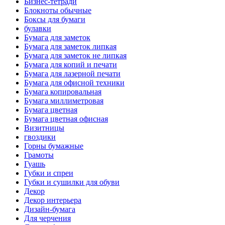
Бизнес-тетради
Блокноты обычные
Боксы для бумаги
булавки
Бумага для заметок
Бумага для заметок липкая
Бумага для заметок не липкая
Бумага для копий и печати
Бумага для лазерной печати
Бумага для офисной техники
Бумага копировальная
Бумага миллиметровая
Бумага цветная
Бумага цветная офисная
Визитницы
гвоздики
Горны бумажные
Грамоты
Гуашь
Губки и спреи
Губки и сушилки для обуви
Декор
Декор интерьера
Дизайн-бумага
Для черчения