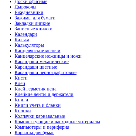
Доски офисные
Дыроколы
Ежедневники
Зажимы для бумаги
Закладки липкие
Записные книжки
Календари
Калька
Калькуляторы
Канцелярские мелочи
Канцелярские ножницы и ножи
Карандаши механические
Карандаши цветные
Карандаши чернографитовые
Кисти
Клей
Клей герметик пена
Клейкие ленты и держатели
Книги
Книги учета и бланки
Кнопки
Колпачки карнавальные
Комплектующие и расходные материалы
Компьютеры и периферия
Корзины для бумаг