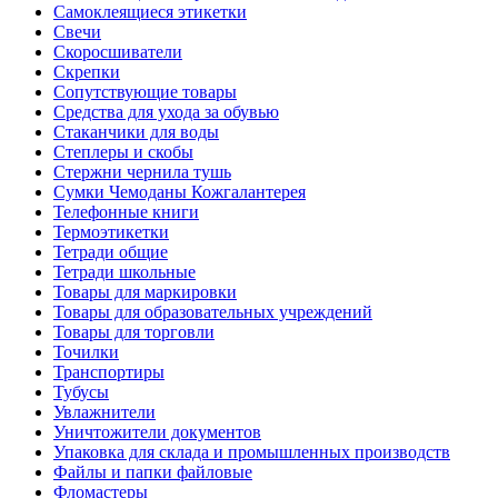
Самоклеящиеся этикетки
Свечи
Скоросшиватели
Скрепки
Сопутствующие товары
Средства для ухода за обувью
Стаканчики для воды
Степлеры и скобы
Стержни чернила тушь
Сумки Чемоданы Кожгалантерея
Телефонные книги
Термоэтикетки
Тетради общие
Тетради школьные
Товары для маркировки
Товары для образовательных учреждений
Товары для торговли
Точилки
Транспортиры
Тубусы
Увлажнители
Уничтожители документов
Упаковка для склада и промышленных производств
Файлы и папки файловые
Фломастеры