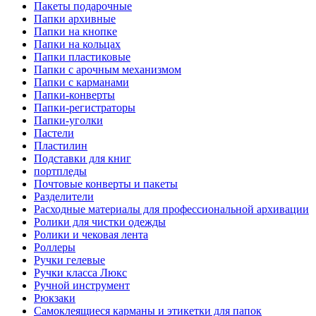
Пакеты подарочные
Папки архивные
Папки на кнопке
Папки на кольцах
Папки пластиковые
Папки с арочным механизмом
Папки с карманами
Папки-конверты
Папки-регистраторы
Папки-уголки
Пастели
Пластилин
Подставки для книг
портпледы
Почтовые конверты и пакеты
Разделители
Расходные материалы для профессиональной архивации
Ролики для чистки одежды
Ролики и чековая лента
Роллеры
Ручки гелевые
Ручки класса Люкс
Ручной инструмент
Рюкзаки
Самоклеящиеся карманы и этикетки для папок