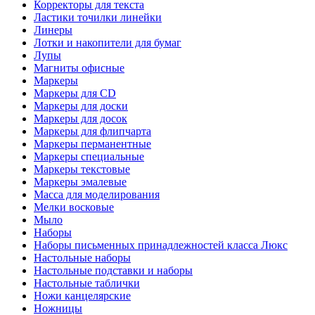
Корректоры для текста
Ластики точилки линейки
Линеры
Лотки и накопители для бумаг
Лупы
Магниты офисные
Маркеры
Маркеры для CD
Маркеры для доски
Маркеры для досок
Маркеры для флипчарта
Маркеры перманентные
Маркеры специальные
Маркеры текстовые
Маркеры эмалевые
Масса для моделирования
Мелки восковые
Мыло
Наборы
Наборы письменных принадлежностей класса Люкс
Настольные наборы
Настольные подставки и наборы
Настольные таблички
Ножи канцелярские
Ножницы