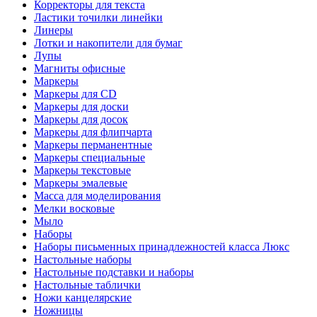
Корректоры для текста
Ластики точилки линейки
Линеры
Лотки и накопители для бумаг
Лупы
Магниты офисные
Маркеры
Маркеры для CD
Маркеры для доски
Маркеры для досок
Маркеры для флипчарта
Маркеры перманентные
Маркеры специальные
Маркеры текстовые
Маркеры эмалевые
Масса для моделирования
Мелки восковые
Мыло
Наборы
Наборы письменных принадлежностей класса Люкс
Настольные наборы
Настольные подставки и наборы
Настольные таблички
Ножи канцелярские
Ножницы