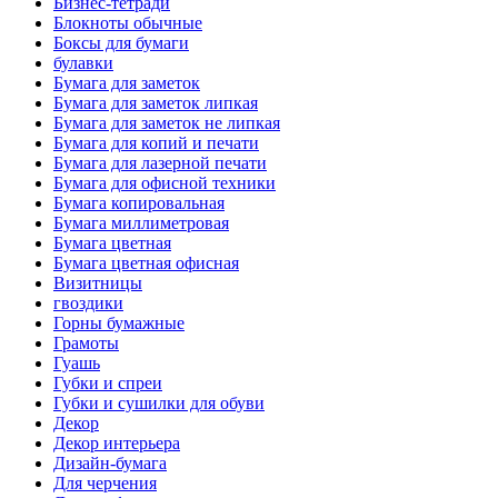
Бизнес-тетради
Блокноты обычные
Боксы для бумаги
булавки
Бумага для заметок
Бумага для заметок липкая
Бумага для заметок не липкая
Бумага для копий и печати
Бумага для лазерной печати
Бумага для офисной техники
Бумага копировальная
Бумага миллиметровая
Бумага цветная
Бумага цветная офисная
Визитницы
гвоздики
Горны бумажные
Грамоты
Гуашь
Губки и спреи
Губки и сушилки для обуви
Декор
Декор интерьера
Дизайн-бумага
Для черчения