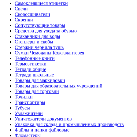
Самоклеящиеся этикетки
Свечи
Скоросшиватели
Скрепки
Сопутствующие товары
Средства для ухода за обувью
Стаканчики для воды
Степлеры и скобы
Стержни чернила тушь
Сумки Чемоданы Кожгалантерея
Телефонные книги
Термоэтикетки
Тетради общие
Тетради школьные
Товары для маркировки
Товары для образовательных учреждений
Товары для торговли
Точилки
Транспортиры
Тубусы
Увлажнители
Уничтожители документов
Упаковка для склада и промышленных производств
Файлы и папки файловые
Фломастеры