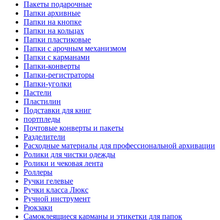
Пакеты подарочные
Папки архивные
Папки на кнопке
Папки на кольцах
Папки пластиковые
Папки с арочным механизмом
Папки с карманами
Папки-конверты
Папки-регистраторы
Папки-уголки
Пастели
Пластилин
Подставки для книг
портпледы
Почтовые конверты и пакеты
Разделители
Расходные материалы для профессиональной архивации
Ролики для чистки одежды
Ролики и чековая лента
Роллеры
Ручки гелевые
Ручки класса Люкс
Ручной инструмент
Рюкзаки
Самоклеящиеся карманы и этикетки для папок