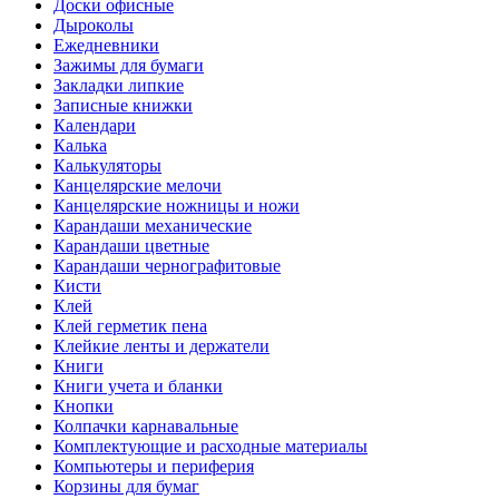
Доски офисные
Дыроколы
Ежедневники
Зажимы для бумаги
Закладки липкие
Записные книжки
Календари
Калька
Калькуляторы
Канцелярские мелочи
Канцелярские ножницы и ножи
Карандаши механические
Карандаши цветные
Карандаши чернографитовые
Кисти
Клей
Клей герметик пена
Клейкие ленты и держатели
Книги
Книги учета и бланки
Кнопки
Колпачки карнавальные
Комплектующие и расходные материалы
Компьютеры и периферия
Корзины для бумаг