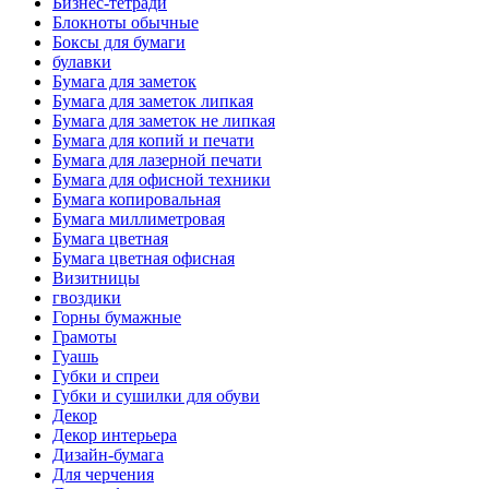
Бизнес-тетради
Блокноты обычные
Боксы для бумаги
булавки
Бумага для заметок
Бумага для заметок липкая
Бумага для заметок не липкая
Бумага для копий и печати
Бумага для лазерной печати
Бумага для офисной техники
Бумага копировальная
Бумага миллиметровая
Бумага цветная
Бумага цветная офисная
Визитницы
гвоздики
Горны бумажные
Грамоты
Гуашь
Губки и спреи
Губки и сушилки для обуви
Декор
Декор интерьера
Дизайн-бумага
Для черчения