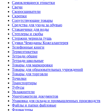
Самоклеящиеся этикетки
Свечи
Скоросшиватели
Скрепки
Сопутствующие товары
Средства для ухода за обувью
Стаканчики для воды
Степлеры и скобы
Стержни чернила тушь
Сумки Чемоданы Кожгалантерея
Телефонные книги
Термоэтикетки
Тетради общие
Тетради школьные
Товары для маркировки
Товары для образовательных учреждений
Товары для торговли
Точилки
Транспортиры
Тубусы
Увлажнители
Уничтожители документов
Упаковка для склада и промышленных производств
Файлы и папки файловые
Фломастеры