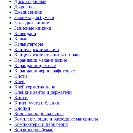
Доски офисные
Дыроколы
Ежедневники
Зажимы для бумаги
Закладки липкие
Записные книжки
Календари
Калька
Калькуляторы
Канцелярские мелочи
Канцелярские ножницы и ножи
Карандаши механические
Карандаши цветные
Карандаши чернографитовые
Кисти
Клей
Клей герметик пена
Клейкие ленты и держатели
Книги
Книги учета и бланки
Кнопки
Колпачки карнавальные
Комплектующие и расходные материалы
Компьютеры и периферия
Корзины для бумаг