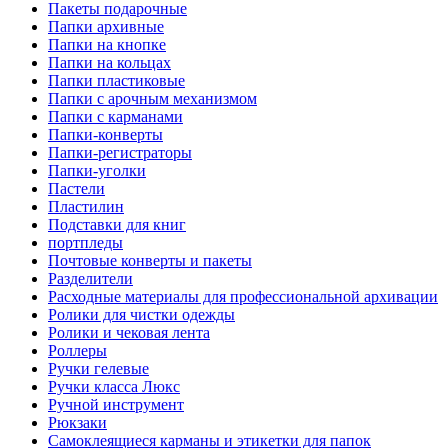
Пакеты подарочные
Папки архивные
Папки на кнопке
Папки на кольцах
Папки пластиковые
Папки с арочным механизмом
Папки с карманами
Папки-конверты
Папки-регистраторы
Папки-уголки
Пастели
Пластилин
Подставки для книг
портпледы
Почтовые конверты и пакеты
Разделители
Расходные материалы для профессиональной архивации
Ролики для чистки одежды
Ролики и чековая лента
Роллеры
Ручки гелевые
Ручки класса Люкс
Ручной инструмент
Рюкзаки
Самоклеящиеся карманы и этикетки для папок