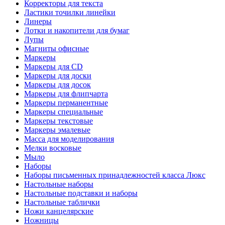
Корректоры для текста
Ластики точилки линейки
Линеры
Лотки и накопители для бумаг
Лупы
Магниты офисные
Маркеры
Маркеры для CD
Маркеры для доски
Маркеры для досок
Маркеры для флипчарта
Маркеры перманентные
Маркеры специальные
Маркеры текстовые
Маркеры эмалевые
Масса для моделирования
Мелки восковые
Мыло
Наборы
Наборы письменных принадлежностей класса Люкс
Настольные наборы
Настольные подставки и наборы
Настольные таблички
Ножи канцелярские
Ножницы