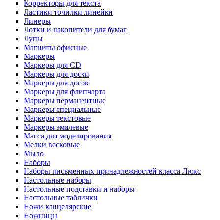
Корректоры для текста
Ластики точилки линейки
Линеры
Лотки и накопители для бумаг
Лупы
Магниты офисные
Маркеры
Маркеры для CD
Маркеры для доски
Маркеры для досок
Маркеры для флипчарта
Маркеры перманентные
Маркеры специальные
Маркеры текстовые
Маркеры эмалевые
Масса для моделирования
Мелки восковые
Мыло
Наборы
Наборы письменных принадлежностей класса Люкс
Настольные наборы
Настольные подставки и наборы
Настольные таблички
Ножи канцелярские
Ножницы