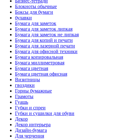
Бизнес-тетради
Блокноты обычные
Боксы для бумаги
булавки
Бумага для заметок
Бумага для заметок липкая
Бумага для заметок не липкая
Бумага для копий и печати
Бумага для лазерной печати
Бумага для офисной техники
Бумага копировальная
Бумага миллиметровая
Бумага цветная
Бумага цветная офисная
Визитницы
гвоздики
Горны бумажные
Грамоты
Гуашь
Губки и спреи
Губки и сушилки для обуви
Декор
Декор интерьера
Дизайн-бумага
Для черчения