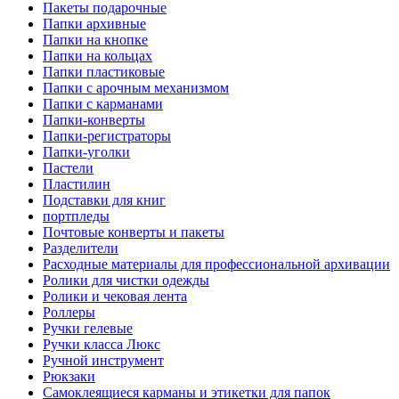
Пакеты подарочные
Папки архивные
Папки на кнопке
Папки на кольцах
Папки пластиковые
Папки с арочным механизмом
Папки с карманами
Папки-конверты
Папки-регистраторы
Папки-уголки
Пастели
Пластилин
Подставки для книг
портпледы
Почтовые конверты и пакеты
Разделители
Расходные материалы для профессиональной архивации
Ролики для чистки одежды
Ролики и чековая лента
Роллеры
Ручки гелевые
Ручки класса Люкс
Ручной инструмент
Рюкзаки
Самоклеящиеся карманы и этикетки для папок