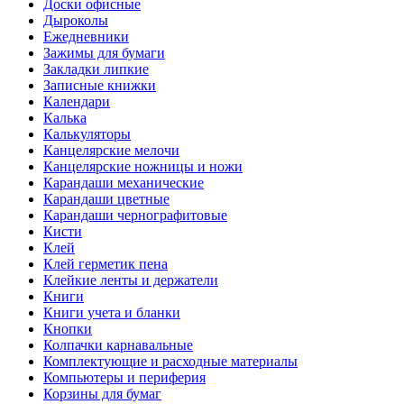
Доски офисные
Дыроколы
Ежедневники
Зажимы для бумаги
Закладки липкие
Записные книжки
Календари
Калька
Калькуляторы
Канцелярские мелочи
Канцелярские ножницы и ножи
Карандаши механические
Карандаши цветные
Карандаши чернографитовые
Кисти
Клей
Клей герметик пена
Клейкие ленты и держатели
Книги
Книги учета и бланки
Кнопки
Колпачки карнавальные
Комплектующие и расходные материалы
Компьютеры и периферия
Корзины для бумаг