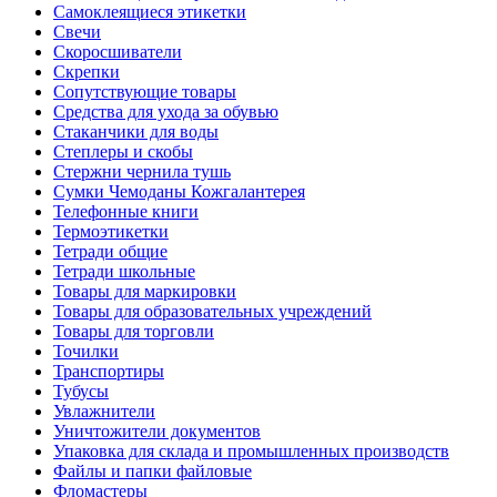
Самоклеящиеся этикетки
Свечи
Скоросшиватели
Скрепки
Сопутствующие товары
Средства для ухода за обувью
Стаканчики для воды
Степлеры и скобы
Стержни чернила тушь
Сумки Чемоданы Кожгалантерея
Телефонные книги
Термоэтикетки
Тетради общие
Тетради школьные
Товары для маркировки
Товары для образовательных учреждений
Товары для торговли
Точилки
Транспортиры
Тубусы
Увлажнители
Уничтожители документов
Упаковка для склада и промышленных производств
Файлы и папки файловые
Фломастеры