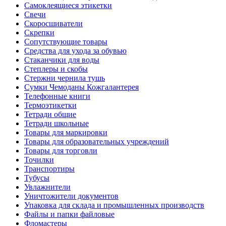
Самоклеящиеся этикетки
Свечи
Скоросшиватели
Скрепки
Сопутствующие товары
Средства для ухода за обувью
Стаканчики для воды
Степлеры и скобы
Стержни чернила тушь
Сумки Чемоданы Кожгалантерея
Телефонные книги
Термоэтикетки
Тетради общие
Тетради школьные
Товары для маркировки
Товары для образовательных учреждений
Товары для торговли
Точилки
Транспортиры
Тубусы
Увлажнители
Уничтожители документов
Упаковка для склада и промышленных производств
Файлы и папки файловые
Фломастеры