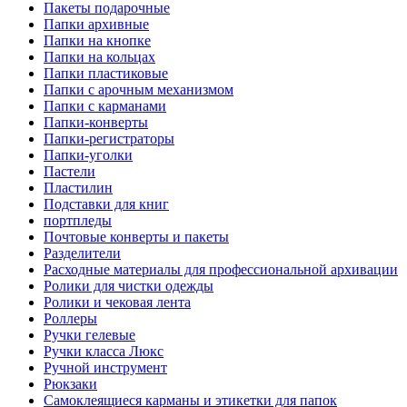
Пакеты подарочные
Папки архивные
Папки на кнопке
Папки на кольцах
Папки пластиковые
Папки с арочным механизмом
Папки с карманами
Папки-конверты
Папки-регистраторы
Папки-уголки
Пастели
Пластилин
Подставки для книг
портпледы
Почтовые конверты и пакеты
Разделители
Расходные материалы для профессиональной архивации
Ролики для чистки одежды
Ролики и чековая лента
Роллеры
Ручки гелевые
Ручки класса Люкс
Ручной инструмент
Рюкзаки
Самоклеящиеся карманы и этикетки для папок