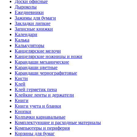
Доски офисные
Дыроколы
Ежедневники
Зажимы для бумаги
Закладки липкие
Записные книжки
Календари
Калька
Калькуляторы
Канцелярские мелочи
Канцелярские ножницы и ножи
Карандаши механические
Карандаши цветные
Карандаши чернографитовые
Кисти
Клей
Клей герметик пена
Клейкие ленты и держатели
Книги
Книги учета и бланки
Кнопки
Колпачки карнавальные
Комплектующие и расходные материалы
Компьютеры и периферия
Корзины для бумаг