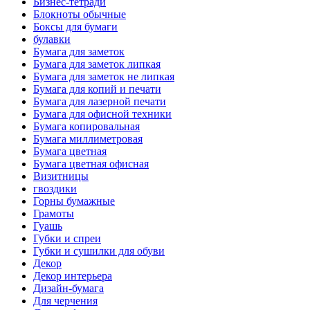
Бизнес-тетради
Блокноты обычные
Боксы для бумаги
булавки
Бумага для заметок
Бумага для заметок липкая
Бумага для заметок не липкая
Бумага для копий и печати
Бумага для лазерной печати
Бумага для офисной техники
Бумага копировальная
Бумага миллиметровая
Бумага цветная
Бумага цветная офисная
Визитницы
гвоздики
Горны бумажные
Грамоты
Гуашь
Губки и спреи
Губки и сушилки для обуви
Декор
Декор интерьера
Дизайн-бумага
Для черчения