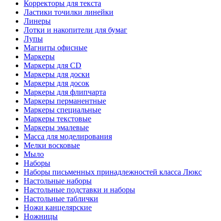
Корректоры для текста
Ластики точилки линейки
Линеры
Лотки и накопители для бумаг
Лупы
Магниты офисные
Маркеры
Маркеры для CD
Маркеры для доски
Маркеры для досок
Маркеры для флипчарта
Маркеры перманентные
Маркеры специальные
Маркеры текстовые
Маркеры эмалевые
Масса для моделирования
Мелки восковые
Мыло
Наборы
Наборы письменных принадлежностей класса Люкс
Настольные наборы
Настольные подставки и наборы
Настольные таблички
Ножи канцелярские
Ножницы