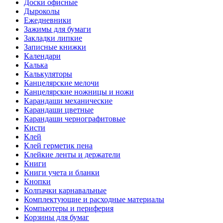
Доски офисные
Дыроколы
Ежедневники
Зажимы для бумаги
Закладки липкие
Записные книжки
Календари
Калька
Калькуляторы
Канцелярские мелочи
Канцелярские ножницы и ножи
Карандаши механические
Карандаши цветные
Карандаши чернографитовые
Кисти
Клей
Клей герметик пена
Клейкие ленты и держатели
Книги
Книги учета и бланки
Кнопки
Колпачки карнавальные
Комплектующие и расходные материалы
Компьютеры и периферия
Корзины для бумаг