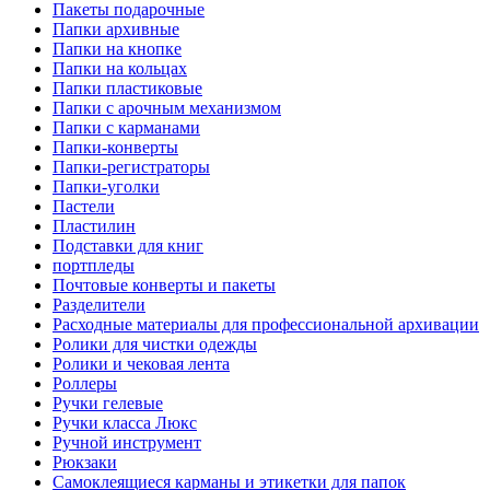
Пакеты подарочные
Папки архивные
Папки на кнопке
Папки на кольцах
Папки пластиковые
Папки с арочным механизмом
Папки с карманами
Папки-конверты
Папки-регистраторы
Папки-уголки
Пастели
Пластилин
Подставки для книг
портпледы
Почтовые конверты и пакеты
Разделители
Расходные материалы для профессиональной архивации
Ролики для чистки одежды
Ролики и чековая лента
Роллеры
Ручки гелевые
Ручки класса Люкс
Ручной инструмент
Рюкзаки
Самоклеящиеся карманы и этикетки для папок