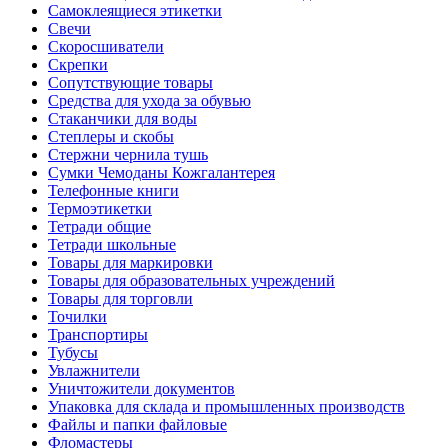
Самоклеящиеся этикетки
Свечи
Скоросшиватели
Скрепки
Сопутствующие товары
Средства для ухода за обувью
Стаканчики для воды
Степлеры и скобы
Стержни чернила тушь
Сумки Чемоданы Кожгалантерея
Телефонные книги
Термоэтикетки
Тетради общие
Тетради школьные
Товары для маркировки
Товары для образовательных учреждений
Товары для торговли
Точилки
Транспортиры
Тубусы
Увлажнители
Уничтожители документов
Упаковка для склада и промышленных производств
Файлы и папки файловые
Фломастеры