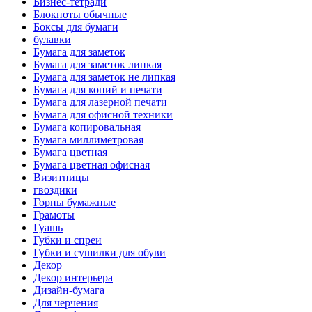
Бизнес-тетради
Блокноты обычные
Боксы для бумаги
булавки
Бумага для заметок
Бумага для заметок липкая
Бумага для заметок не липкая
Бумага для копий и печати
Бумага для лазерной печати
Бумага для офисной техники
Бумага копировальная
Бумага миллиметровая
Бумага цветная
Бумага цветная офисная
Визитницы
гвоздики
Горны бумажные
Грамоты
Гуашь
Губки и спреи
Губки и сушилки для обуви
Декор
Декор интерьера
Дизайн-бумага
Для черчения