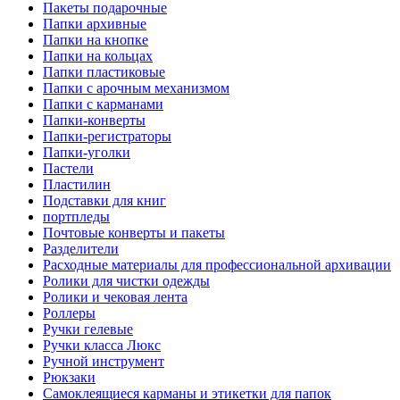
Пакеты подарочные
Папки архивные
Папки на кнопке
Папки на кольцах
Папки пластиковые
Папки с арочным механизмом
Папки с карманами
Папки-конверты
Папки-регистраторы
Папки-уголки
Пастели
Пластилин
Подставки для книг
портпледы
Почтовые конверты и пакеты
Разделители
Расходные материалы для профессиональной архивации
Ролики для чистки одежды
Ролики и чековая лента
Роллеры
Ручки гелевые
Ручки класса Люкс
Ручной инструмент
Рюкзаки
Самоклеящиеся карманы и этикетки для папок