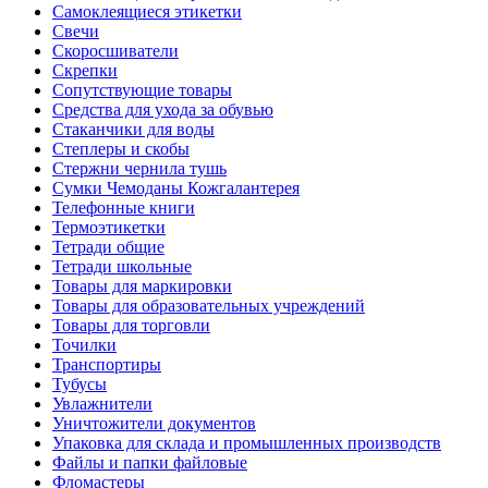
Самоклеящиеся этикетки
Свечи
Скоросшиватели
Скрепки
Сопутствующие товары
Средства для ухода за обувью
Стаканчики для воды
Степлеры и скобы
Стержни чернила тушь
Сумки Чемоданы Кожгалантерея
Телефонные книги
Термоэтикетки
Тетради общие
Тетради школьные
Товары для маркировки
Товары для образовательных учреждений
Товары для торговли
Точилки
Транспортиры
Тубусы
Увлажнители
Уничтожители документов
Упаковка для склада и промышленных производств
Файлы и папки файловые
Фломастеры