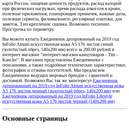
карта России, пищевая ценность продуктов, расход калорий
при физических нагрузках, время распада алкоголя в крови,
полезные приложения, планировщик привычек, важные даты,
полезные сервисы, фильмы/книги, регулярные платежи, для
заметок. Тип крепления: сшивка. Возможно тиснение.
Прострочка по периметру.
Вы можете купить Ежедневник датированный на 2019 год
InFolio Atrium искусственная кожа А5 176 листов синий
(золотистый обрез, 140х200 мм) всего за 200.00 рублей в
интернет магазине "интернет-магазин канцтоваров - Tim -
Kancler". В магазине представлены Ежедневники с
описаниями, а также подробные технические характеристики,
фотографии и отзывы посетителей. Мы предлагаем
Ежедневники ведущих мировых брендов с гарантией и
доставкой. Возможно Вас так же заинтересут
Ежедневник
датированный на 2019 год InFolio Atrium искусственная кожа
А5 176 листов черный (золотистый обрез, 140x200 мм)
или
Ежедневник датированный на 2019 год InFolio Lifestyle
искусственная кожа А5 176 листов черный (140х200 мм)
.
Основные
страницы