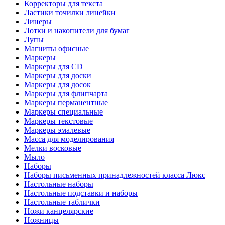
Корректоры для текста
Ластики точилки линейки
Линеры
Лотки и накопители для бумаг
Лупы
Магниты офисные
Маркеры
Маркеры для CD
Маркеры для доски
Маркеры для досок
Маркеры для флипчарта
Маркеры перманентные
Маркеры специальные
Маркеры текстовые
Маркеры эмалевые
Масса для моделирования
Мелки восковые
Мыло
Наборы
Наборы письменных принадлежностей класса Люкс
Настольные наборы
Настольные подставки и наборы
Настольные таблички
Ножи канцелярские
Ножницы