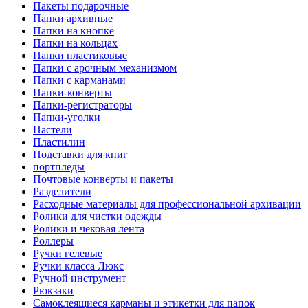
Пакеты подарочные
Папки архивные
Папки на кнопке
Папки на кольцах
Папки пластиковые
Папки с арочным механизмом
Папки с карманами
Папки-конверты
Папки-регистраторы
Папки-уголки
Пастели
Пластилин
Подставки для книг
портпледы
Почтовые конверты и пакеты
Разделители
Расходные материалы для профессиональной архивации
Ролики для чистки одежды
Ролики и чековая лента
Роллеры
Ручки гелевые
Ручки класса Люкс
Ручной инструмент
Рюкзаки
Самоклеящиеся карманы и этикетки для папок