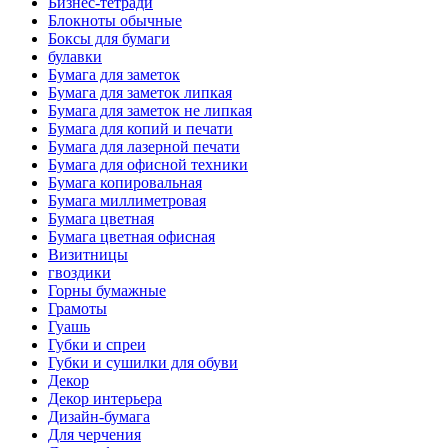
Бизнес-тетради
Блокноты обычные
Боксы для бумаги
булавки
Бумага для заметок
Бумага для заметок липкая
Бумага для заметок не липкая
Бумага для копий и печати
Бумага для лазерной печати
Бумага для офисной техники
Бумага копировальная
Бумага миллиметровая
Бумага цветная
Бумага цветная офисная
Визитницы
гвоздики
Горны бумажные
Грамоты
Гуашь
Губки и спреи
Губки и сушилки для обуви
Декор
Декор интерьера
Дизайн-бумага
Для черчения