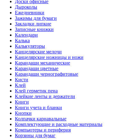
Доски офисные
Дыроколы
Ежедневники
Зажимы для бумаги
Закладки липкие
Записные книжки
Календари
Калька
Калькуляторы
Канцелярские мелочи
Канцелярские ножницы и ножи
Карандаши механические
Карандаши цветные
Карандаши чернографитовые
Кисти
Клей
Клей герметик пена
Клейкие ленты и держатели
Книги
Книги учета и бланки
Кнопки
Колпачки карнавальные
Комплектующие и расходные материалы
Компьютеры и периферия
Корзины для бумаг