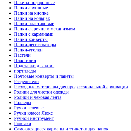
Пакеты подарочные
Папки архивные
Папки на кнопке
Папки на кольцах
Папки пластиковые
Папки с арочным механизмом
Папки с карманами
Папки-конверты
Папки-регистраторы
Папки-уголки
Пастели
Пластилин
Подставки для книг
портпледы
Почтовые конверты и пакеты
Разделители
Расходные материалы для профессиональной архивации
Ролики для чистки одежды
Ролики и чековая лента
Роллеры
Ручки гелевые
Ручки класса Люкс
Ручной инструмент
Рюкзаки
Самоклеящиеся карманы и этикетки для папок