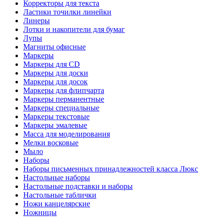
Корректоры для текста
Ластики точилки линейки
Линеры
Лотки и накопители для бумаг
Лупы
Магниты офисные
Маркеры
Маркеры для CD
Маркеры для доски
Маркеры для досок
Маркеры для флипчарта
Маркеры перманентные
Маркеры специальные
Маркеры текстовые
Маркеры эмалевые
Масса для моделирования
Мелки восковые
Мыло
Наборы
Наборы письменных принадлежностей класса Люкс
Настольные наборы
Настольные подставки и наборы
Настольные таблички
Ножи канцелярские
Ножницы