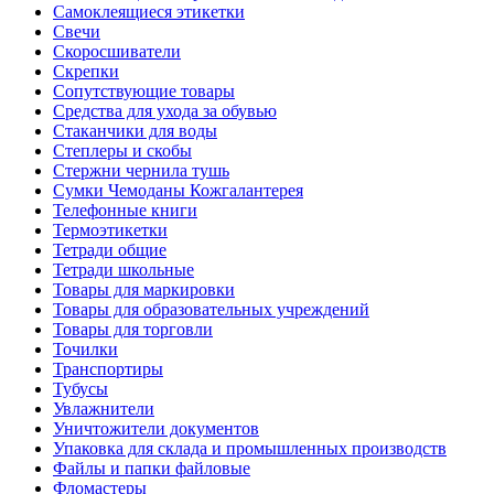
Самоклеящиеся этикетки
Свечи
Скоросшиватели
Скрепки
Сопутствующие товары
Средства для ухода за обувью
Стаканчики для воды
Степлеры и скобы
Стержни чернила тушь
Сумки Чемоданы Кожгалантерея
Телефонные книги
Термоэтикетки
Тетради общие
Тетради школьные
Товары для маркировки
Товары для образовательных учреждений
Товары для торговли
Точилки
Транспортиры
Тубусы
Увлажнители
Уничтожители документов
Упаковка для склада и промышленных производств
Файлы и папки файловые
Фломастеры