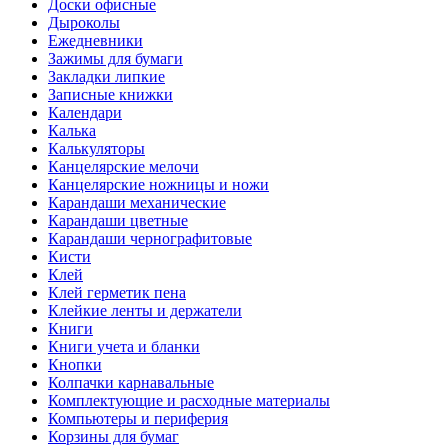
Доски офисные
Дыроколы
Ежедневники
Зажимы для бумаги
Закладки липкие
Записные книжки
Календари
Калька
Калькуляторы
Канцелярские мелочи
Канцелярские ножницы и ножи
Карандаши механические
Карандаши цветные
Карандаши чернографитовые
Кисти
Клей
Клей герметик пена
Клейкие ленты и держатели
Книги
Книги учета и бланки
Кнопки
Колпачки карнавальные
Комплектующие и расходные материалы
Компьютеры и периферия
Корзины для бумаг