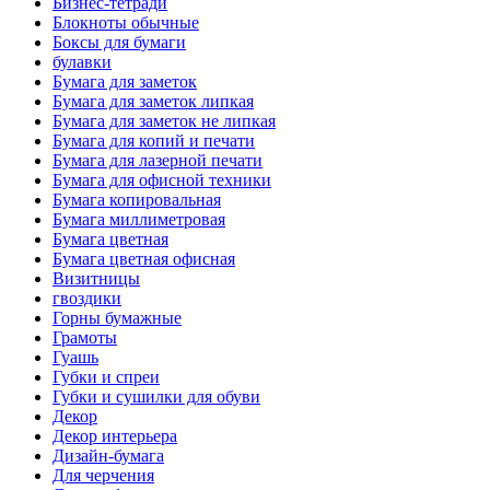
Бизнес-тетради
Блокноты обычные
Боксы для бумаги
булавки
Бумага для заметок
Бумага для заметок липкая
Бумага для заметок не липкая
Бумага для копий и печати
Бумага для лазерной печати
Бумага для офисной техники
Бумага копировальная
Бумага миллиметровая
Бумага цветная
Бумага цветная офисная
Визитницы
гвоздики
Горны бумажные
Грамоты
Гуашь
Губки и спреи
Губки и сушилки для обуви
Декор
Декор интерьера
Дизайн-бумага
Для черчения