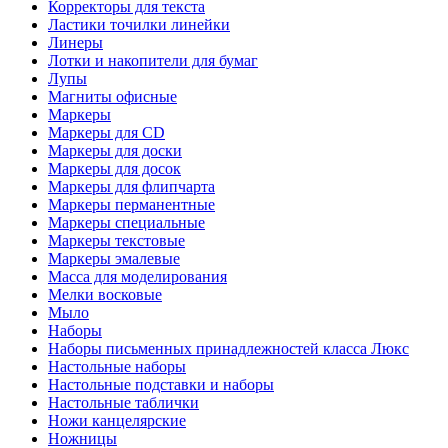
Корректоры для текста
Ластики точилки линейки
Линеры
Лотки и накопители для бумаг
Лупы
Магниты офисные
Маркеры
Маркеры для CD
Маркеры для доски
Маркеры для досок
Маркеры для флипчарта
Маркеры перманентные
Маркеры специальные
Маркеры текстовые
Маркеры эмалевые
Масса для моделирования
Мелки восковые
Мыло
Наборы
Наборы письменных принадлежностей класса Люкс
Настольные наборы
Настольные подставки и наборы
Настольные таблички
Ножи канцелярские
Ножницы