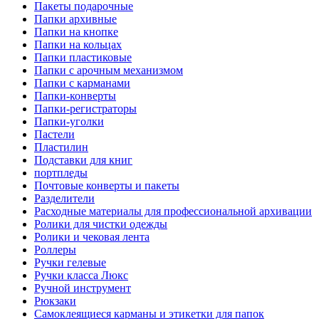
Пакеты подарочные
Папки архивные
Папки на кнопке
Папки на кольцах
Папки пластиковые
Папки с арочным механизмом
Папки с карманами
Папки-конверты
Папки-регистраторы
Папки-уголки
Пастели
Пластилин
Подставки для книг
портпледы
Почтовые конверты и пакеты
Разделители
Расходные материалы для профессиональной архивации
Ролики для чистки одежды
Ролики и чековая лента
Роллеры
Ручки гелевые
Ручки класса Люкс
Ручной инструмент
Рюкзаки
Самоклеящиеся карманы и этикетки для папок