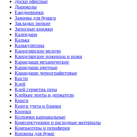
Доски офисные
Дыроколы
Ежедневники
Зажимы для бумаги
Закладки липкие
Записные книжки
Календари
Калька
Калькуляторы
Канцелярские мелочи
Канцелярские ножницы и ножи
Карандаши механические
Карандаши цветные
Карандаши чернографитовые
Кисти
Клей
Клей герметик пена
Клейкие ленты и держатели
Книги
Книги учета и бланки
Кнопки
Колпачки карнавальные
Комплектующие и расходные материалы
Компьютеры и периферия
Корзины для бумаг