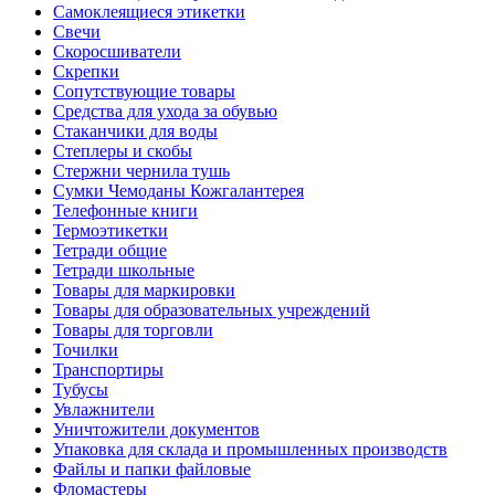
Самоклеящиеся этикетки
Свечи
Скоросшиватели
Скрепки
Сопутствующие товары
Средства для ухода за обувью
Стаканчики для воды
Степлеры и скобы
Стержни чернила тушь
Сумки Чемоданы Кожгалантерея
Телефонные книги
Термоэтикетки
Тетради общие
Тетради школьные
Товары для маркировки
Товары для образовательных учреждений
Товары для торговли
Точилки
Транспортиры
Тубусы
Увлажнители
Уничтожители документов
Упаковка для склада и промышленных производств
Файлы и папки файловые
Фломастеры