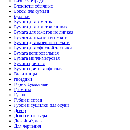
Бизнес-тетради
Блокноты обычные
Боксы для бумаги
булавки
Бумага для заметок
Бумага для заметок липкая
Бумага для заметок не липкая
Бумага для копий и печати
Бумага для лазерной печати
Бумага для офисной техники
Бумага копировальная
Бумага миллиметровая
Бумага цветная
Бумага цветная офисная
Визитницы
гвоздики
Горны бумажные
Грамоты
Гуашь
Губки и спреи
Губки и сушилки для обуви
Декор
Декор интерьера
Дизайн-бумага
Для черчения