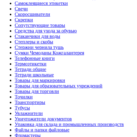
Самоклеящиеся этикетки
Свечи
Скоросшиватели
Скрепки
Сопутствующие товары
Средства для ухода за обувью
Стаканчики для воды
Степлеры и скобы
Стержни чернила тушь
Сумки Чемоданы Кожгалантерея
Телефонные книги
Термоэтикетки
Тетради общие
Тетради школьные
Товары для маркировки
Товары для образовательных учреждений
Товары для торговли
Точилки
Транспортиры
Тубусы
Увлажнители
Уничтожители документов
Упаковка для склада и промышленных производств
Файлы и папки файловые
Фломастеры