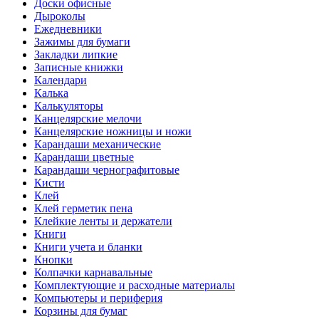
Доски офисные
Дыроколы
Ежедневники
Зажимы для бумаги
Закладки липкие
Записные книжки
Календари
Калька
Калькуляторы
Канцелярские мелочи
Канцелярские ножницы и ножи
Карандаши механические
Карандаши цветные
Карандаши чернографитовые
Кисти
Клей
Клей герметик пена
Клейкие ленты и держатели
Книги
Книги учета и бланки
Кнопки
Колпачки карнавальные
Комплектующие и расходные материалы
Компьютеры и периферия
Корзины для бумаг