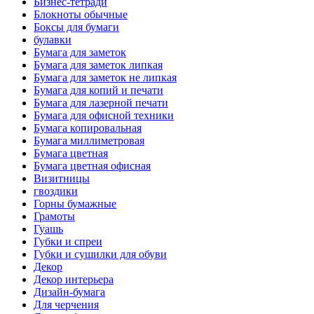
Бизнес-тетради
Блокноты обычные
Боксы для бумаги
булавки
Бумага для заметок
Бумага для заметок липкая
Бумага для заметок не липкая
Бумага для копий и печати
Бумага для лазерной печати
Бумага для офисной техники
Бумага копировальная
Бумага миллиметровая
Бумага цветная
Бумага цветная офисная
Визитницы
гвоздики
Горны бумажные
Грамоты
Гуашь
Губки и спреи
Губки и сушилки для обуви
Декор
Декор интерьера
Дизайн-бумага
Для черчения