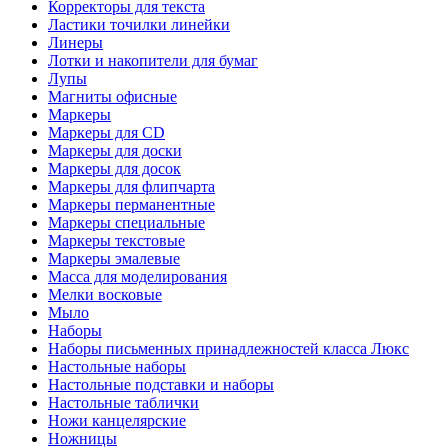
Корректоры для текста
Ластики точилки линейки
Линеры
Лотки и накопители для бумаг
Лупы
Магниты офисные
Маркеры
Маркеры для CD
Маркеры для доски
Маркеры для досок
Маркеры для флипчарта
Маркеры перманентные
Маркеры специальные
Маркеры текстовые
Маркеры эмалевые
Масса для моделирования
Мелки восковые
Мыло
Наборы
Наборы письменных принадлежностей класса Люкс
Настольные наборы
Настольные подставки и наборы
Настольные таблички
Ножи канцелярские
Ножницы