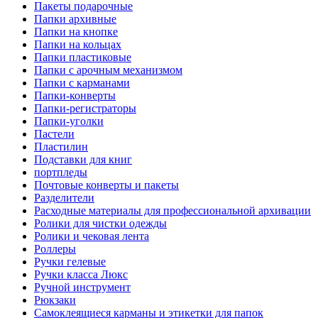
Пакеты подарочные
Папки архивные
Папки на кнопке
Папки на кольцах
Папки пластиковые
Папки с арочным механизмом
Папки с карманами
Папки-конверты
Папки-регистраторы
Папки-уголки
Пастели
Пластилин
Подставки для книг
портпледы
Почтовые конверты и пакеты
Разделители
Расходные материалы для профессиональной архивации
Ролики для чистки одежды
Ролики и чековая лента
Роллеры
Ручки гелевые
Ручки класса Люкс
Ручной инструмент
Рюкзаки
Самоклеящиеся карманы и этикетки для папок