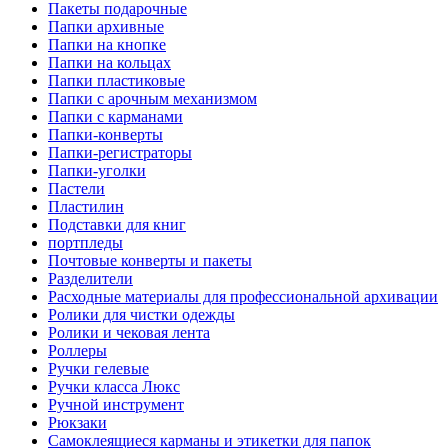
Пакеты подарочные
Папки архивные
Папки на кнопке
Папки на кольцах
Папки пластиковые
Папки с арочным механизмом
Папки с карманами
Папки-конверты
Папки-регистраторы
Папки-уголки
Пастели
Пластилин
Подставки для книг
портпледы
Почтовые конверты и пакеты
Разделители
Расходные материалы для профессиональной архивации
Ролики для чистки одежды
Ролики и чековая лента
Роллеры
Ручки гелевые
Ручки класса Люкс
Ручной инструмент
Рюкзаки
Самоклеящиеся карманы и этикетки для папок