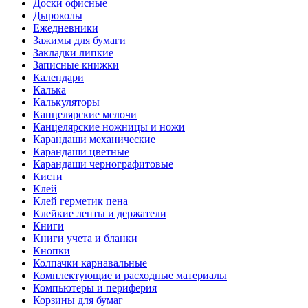
Доски офисные
Дыроколы
Ежедневники
Зажимы для бумаги
Закладки липкие
Записные книжки
Календари
Калька
Калькуляторы
Канцелярские мелочи
Канцелярские ножницы и ножи
Карандаши механические
Карандаши цветные
Карандаши чернографитовые
Кисти
Клей
Клей герметик пена
Клейкие ленты и держатели
Книги
Книги учета и бланки
Кнопки
Колпачки карнавальные
Комплектующие и расходные материалы
Компьютеры и периферия
Корзины для бумаг