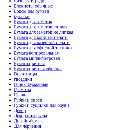
Бизнес-тетради
Блокноты обычные
Боксы для бумаги
булавки
Бумага для заметок
Бумага для заметок липкая
Бумага для заметок не липкая
Бумага для копий и печати
Бумага для лазерной печати
Бумага для офисной техники
Бумага копировальная
Бумага миллиметровая
Бумага цветная
Бумага цветная офисная
Визитницы
гвоздики
Горны бумажные
Грамоты
Гуашь
Губки и спреи
Губки и сушилки для обуви
Декор
Декор интерьера
Дизайн-бумага
Для черчения