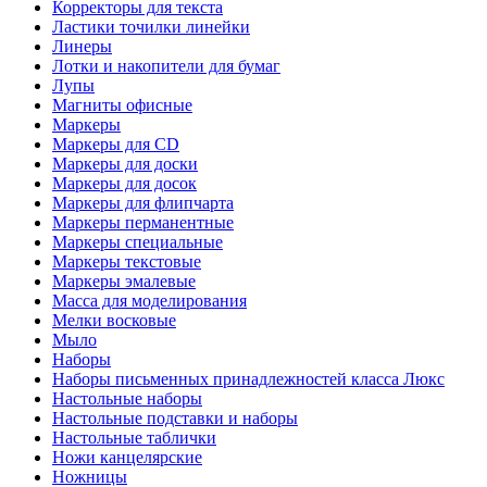
Корректоры для текста
Ластики точилки линейки
Линеры
Лотки и накопители для бумаг
Лупы
Магниты офисные
Маркеры
Маркеры для CD
Маркеры для доски
Маркеры для досок
Маркеры для флипчарта
Маркеры перманентные
Маркеры специальные
Маркеры текстовые
Маркеры эмалевые
Масса для моделирования
Мелки восковые
Мыло
Наборы
Наборы письменных принадлежностей класса Люкс
Настольные наборы
Настольные подставки и наборы
Настольные таблички
Ножи канцелярские
Ножницы