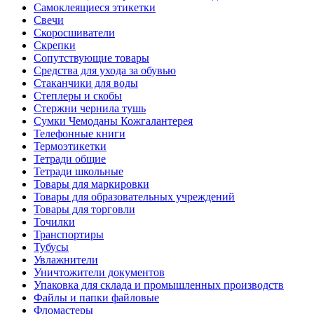
Самоклеящиеся этикетки
Свечи
Скоросшиватели
Скрепки
Сопутствующие товары
Средства для ухода за обувью
Стаканчики для воды
Степлеры и скобы
Стержни чернила тушь
Сумки Чемоданы Кожгалантерея
Телефонные книги
Термоэтикетки
Тетради общие
Тетради школьные
Товары для маркировки
Товары для образовательных учреждений
Товары для торговли
Точилки
Транспортиры
Тубусы
Увлажнители
Уничтожители документов
Упаковка для склада и промышленных производств
Файлы и папки файловые
Фломастеры