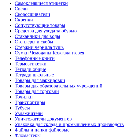
Самоклеящиеся этикетки
Свечи
Скоросшиватели
Скрепки
Сопутствующие товары
Средства для ухода за обувью
Стаканчики для воды
Степлеры и скобы
Стержни чернила тушь
Сумки Чемоданы Кожгалантерея
Телефонные книги
Термоэтикетки
Тетради общие
Тетради школьные
Товары для маркировки
Товары для образовательных учреждений
Товары для торговли
Точилки
Транспортиры
Тубусы
Увлажнители
Уничтожители документов
Упаковка для склада и промышленных производств
Файлы и папки файловые
Фломастеры