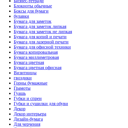
Бизнес-тетради
Блокноты обычные
Боксы для бумаги
булавки
Бумага для заметок
Бумага для заметок липкая
Бумага для заметок не липкая
Бумага для копий и печати
Бумага для лазерной печати
Бумага для офисной техники
Бумага копировальная
Бумага миллиметровая
Бумага цветная
Бумага цветная офисная
Визитницы
гвоздики
Горны бумажные
Грамоты
Гуашь
Губки и спреи
Губки и сушилки для обуви
Декор
Декор интерьера
Дизайн-бумага
Для черчения