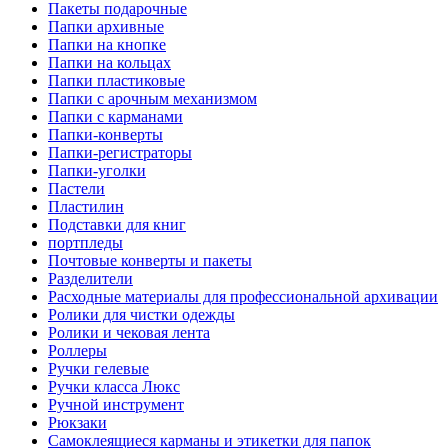
Пакеты подарочные
Папки архивные
Папки на кнопке
Папки на кольцах
Папки пластиковые
Папки с арочным механизмом
Папки с карманами
Папки-конверты
Папки-регистраторы
Папки-уголки
Пастели
Пластилин
Подставки для книг
портпледы
Почтовые конверты и пакеты
Разделители
Расходные материалы для профессиональной архивации
Ролики для чистки одежды
Ролики и чековая лента
Роллеры
Ручки гелевые
Ручки класса Люкс
Ручной инструмент
Рюкзаки
Самоклеящиеся карманы и этикетки для папок