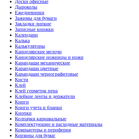
Доски офисные
Дыроколы
Ежедневники
Зажимы для бумаги
Закладки липкие
Записные книжки
Календари
Калька
Калькуляторы
Канцелярские мелочи
Канцелярские ножницы и ножи
Карандаши механические
Карандаши цветные
Карандаши чернографитовые
Кисти
Клей
Клей герметик пена
Клейкие ленты и держатели
Книги
Книги учета и бланки
Кнопки
Колпачки карнавальные
Комплектующие и расходные материалы
Компьютеры и периферия
Корзины для бумаг