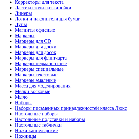
Корректоры для текста
Ластики точилки линейки
Линеры
Лотки и накопители для бумаг
Лупы
Магниты офисные
Маркеры
Маркеры для CD
Маркеры для доски
Маркеры для досок
Маркеры для флипчарта
Маркеры перманентные
Маркеры специальные
Маркеры текстовые
Маркеры эмалевые
Масса для моделирования
Мелки восковые
Мыло
Наборы
Наборы письменных принадлежностей класса Люкс
Настольные наборы
Настольные подставки и наборы
Настольные таблички
Ножи канцелярские
Ножницы