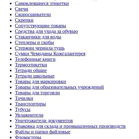
Самоклеящиеся этикетки
Свечи
Скоросшиватели
Скрепки
Сопутствующие товары
Средства для ухода за обувью
Стаканчики для воды
Степлеры и скобы
Стержни чернила тушь
Сумки Чемоданы Кожгалантерея
Телефонные книги
Термоэтикетки
Тетради общие
Тетради школьные
Товары для маркировки
Товары для образовательных учреждений
Товары для торговли
Точилки
Транспортиры
Тубусы
Увлажнители
Уничтожители документов
Упаковка для склада и промышленных производств
Файлы и папки файловые
Фломастеры