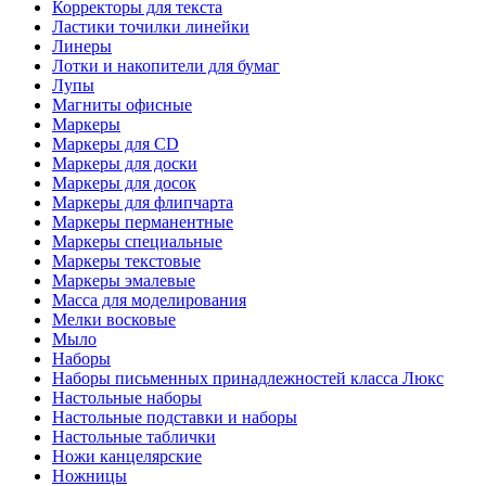
Корректоры для текста
Ластики точилки линейки
Линеры
Лотки и накопители для бумаг
Лупы
Магниты офисные
Маркеры
Маркеры для CD
Маркеры для доски
Маркеры для досок
Маркеры для флипчарта
Маркеры перманентные
Маркеры специальные
Маркеры текстовые
Маркеры эмалевые
Масса для моделирования
Мелки восковые
Мыло
Наборы
Наборы письменных принадлежностей класса Люкс
Настольные наборы
Настольные подставки и наборы
Настольные таблички
Ножи канцелярские
Ножницы