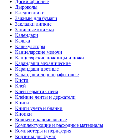
Доски офисные
Дыроколы
Ежедневники
Зажимы для бумаги
Закладки липкие
Записные книжки
Календари
Калька
Калькуляторы
Канцелярские мелочи
Канцелярские ножницы и ножи
Карандаши механические
Карандаши цветные
Карандаши чернографитовые
Кисти
Клей
Клей герметик пена
Клейкие ленты и держатели
Книги
Книги учета и бланки
Кнопки
Колпачки карнавальные
Комплектующие и расходные материалы
Компьютеры и периферия
Корзины для бумаг