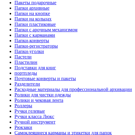
Пакеты подарочные
Папки архивные
Папки на кнопке
Папки на кольцах
Папки пластиковые
Папки с арочным механизмом
Папки с карманами
Папки-конверты
Папки-регистраторы
Папки-уголки
Пастели
Пластилин
Подставки для книг
портпледы
Почтовые конверты и пакеты
Разделители
Расходные материалы для профессиональной архивации
Ролики для чистки одежды
Ролики и чековая лента
Роллеры
Ручки гелевые
Ручки класса Люкс
Ручной инструмент
Рюкзаки
Самоклеящиеся карманы и этикетки для папок