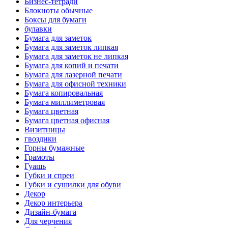
Бизнес-тетради
Блокноты обычные
Боксы для бумаги
булавки
Бумага для заметок
Бумага для заметок липкая
Бумага для заметок не липкая
Бумага для копий и печати
Бумага для лазерной печати
Бумага для офисной техники
Бумага копировальная
Бумага миллиметровая
Бумага цветная
Бумага цветная офисная
Визитницы
гвоздики
Горны бумажные
Грамоты
Гуашь
Губки и спреи
Губки и сушилки для обуви
Декор
Декор интерьера
Дизайн-бумага
Для черчения