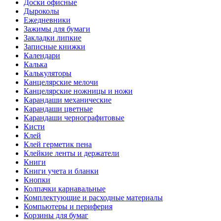
Доски офисные
Дыроколы
Ежедневники
Зажимы для бумаги
Закладки липкие
Записные книжки
Календари
Калька
Калькуляторы
Канцелярские мелочи
Канцелярские ножницы и ножи
Карандаши механические
Карандаши цветные
Карандаши чернографитовые
Кисти
Клей
Клей герметик пена
Клейкие ленты и держатели
Книги
Книги учета и бланки
Кнопки
Колпачки карнавальные
Комплектующие и расходные материалы
Компьютеры и периферия
Корзины для бумаг