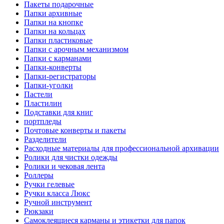
Пакеты подарочные
Папки архивные
Папки на кнопке
Папки на кольцах
Папки пластиковые
Папки с арочным механизмом
Папки с карманами
Папки-конверты
Папки-регистраторы
Папки-уголки
Пастели
Пластилин
Подставки для книг
портпледы
Почтовые конверты и пакеты
Разделители
Расходные материалы для профессиональной архивации
Ролики для чистки одежды
Ролики и чековая лента
Роллеры
Ручки гелевые
Ручки класса Люкс
Ручной инструмент
Рюкзаки
Самоклеящиеся карманы и этикетки для папок