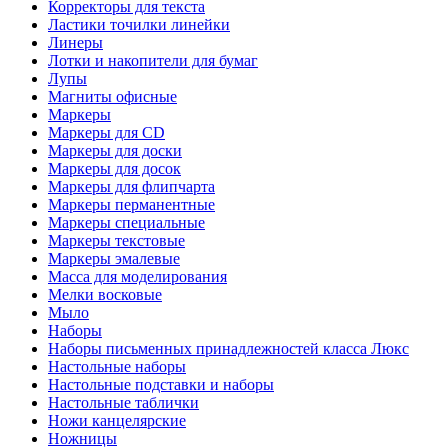
Корректоры для текста
Ластики точилки линейки
Линеры
Лотки и накопители для бумаг
Лупы
Магниты офисные
Маркеры
Маркеры для CD
Маркеры для доски
Маркеры для досок
Маркеры для флипчарта
Маркеры перманентные
Маркеры специальные
Маркеры текстовые
Маркеры эмалевые
Масса для моделирования
Мелки восковые
Мыло
Наборы
Наборы письменных принадлежностей класса Люкс
Настольные наборы
Настольные подставки и наборы
Настольные таблички
Ножи канцелярские
Ножницы