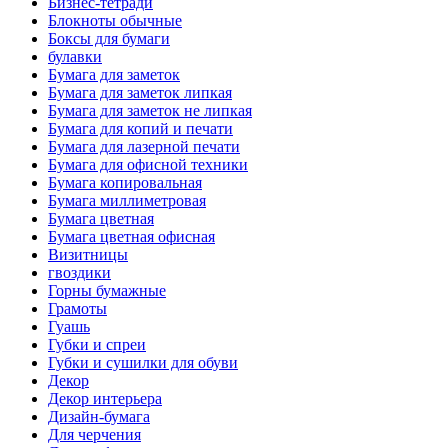
Бизнес-тетради
Блокноты обычные
Боксы для бумаги
булавки
Бумага для заметок
Бумага для заметок липкая
Бумага для заметок не липкая
Бумага для копий и печати
Бумага для лазерной печати
Бумага для офисной техники
Бумага копировальная
Бумага миллиметровая
Бумага цветная
Бумага цветная офисная
Визитницы
гвоздики
Горны бумажные
Грамоты
Гуашь
Губки и спреи
Губки и сушилки для обуви
Декор
Декор интерьера
Дизайн-бумага
Для черчения