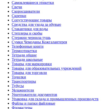
Самоклеящиеся этикетки
Свечи
Скоросшиватели
Скрепки
Сопутствующие товары
Средства для ухода за обувью
Стаканчики для воды
Степлеры и скобы
Стержни чернила тушь
Сумки Чемоданы Кожгалантерея
Телефонные книги
Термоэтикетки
Тетради общие
Тетради школьные
Товары для маркировки
Товары для образовательных учреждений
Товары для торговли
Точилки
Транспортиры
Тубусы
Увлажнители
Уничтожители документов
Упаковка для склада и промышленных производств
Файлы и папки файловые
Фломастеры