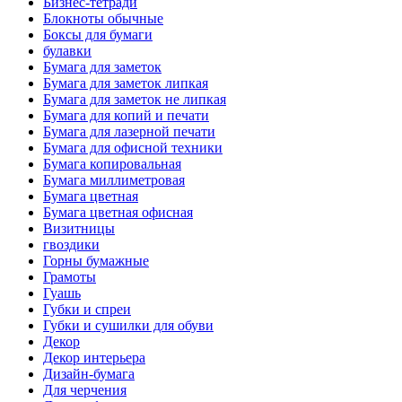
Бизнес-тетради
Блокноты обычные
Боксы для бумаги
булавки
Бумага для заметок
Бумага для заметок липкая
Бумага для заметок не липкая
Бумага для копий и печати
Бумага для лазерной печати
Бумага для офисной техники
Бумага копировальная
Бумага миллиметровая
Бумага цветная
Бумага цветная офисная
Визитницы
гвоздики
Горны бумажные
Грамоты
Гуашь
Губки и спреи
Губки и сушилки для обуви
Декор
Декор интерьера
Дизайн-бумага
Для черчения