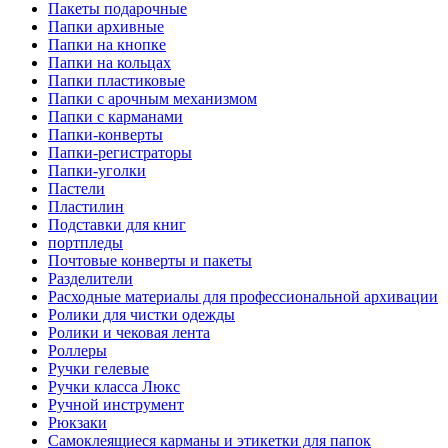
Пакеты подарочные
Папки архивные
Папки на кнопке
Папки на кольцах
Папки пластиковые
Папки с арочным механизмом
Папки с карманами
Папки-конверты
Папки-регистраторы
Папки-уголки
Пастели
Пластилин
Подставки для книг
портпледы
Почтовые конверты и пакеты
Разделители
Расходные материалы для профессиональной архивации
Ролики для чистки одежды
Ролики и чековая лента
Роллеры
Ручки гелевые
Ручки класса Люкс
Ручной инструмент
Рюкзаки
Самоклеящиеся карманы и этикетки для папок