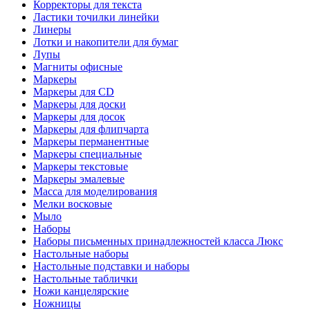
Корректоры для текста
Ластики точилки линейки
Линеры
Лотки и накопители для бумаг
Лупы
Магниты офисные
Маркеры
Маркеры для CD
Маркеры для доски
Маркеры для досок
Маркеры для флипчарта
Маркеры перманентные
Маркеры специальные
Маркеры текстовые
Маркеры эмалевые
Масса для моделирования
Мелки восковые
Мыло
Наборы
Наборы письменных принадлежностей класса Люкс
Настольные наборы
Настольные подставки и наборы
Настольные таблички
Ножи канцелярские
Ножницы