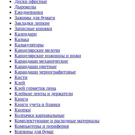
Доски офисные
Дыроколы
Ежедневники
Зажимы для бумаги
Закладки липкие
Записные книжки
Календари
Калька
Калькуляторы
Канцелярские мелочи
Канцелярские ножницы и ножи
Карандаши механические
Карандаши цветные
Карандаши чернографитовые
Кисти
Клей
Клей герметик пена
Клейкие ленты и держатели
Книги
Книги учета и бланки
Кнопки
Колпачки карнавальные
Комплектующие и расходные материалы
Компьютеры и периферия
Корзины для бумаг