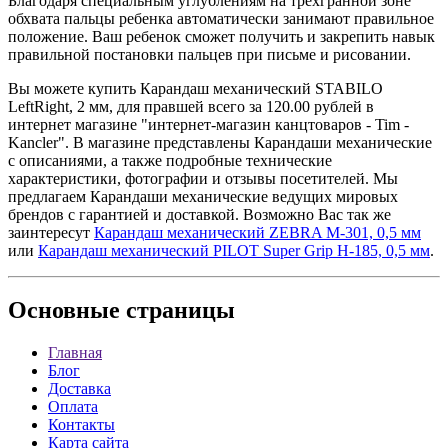
Благодаря специальным углублениям на трехгранной зоне
обхвата пальцы ребенка автоматически занимают правильное
положение. Ваш ребенок сможет получить и закрепить навык
правильной постановки пальцев при письме и рисовании.
Вы можете купить Карандаш механический STABILO
LeftRight, 2 мм, для правшей всего за 120.00 рублей в
интернет магазине "интернет-магазин канцтоваров - Tim -
Kancler". В магазине представлены Карандаши механические
с описаниями, а также подробные технические
характеристики, фотографии и отзывы посетителей. Мы
предлагаем Карандаши механические ведущих мировых
брендов с гарантией и доставкой. Возможно Вас так же
заинтересут
Карандаш механический ZEBRA M-301, 0,5 мм
или
Карандаш механический PILOT Super Grip H-185, 0,5 мм
.
Основные
страницы
Главная
Блог
Доставка
Оплата
Контакты
Карта сайта