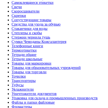
Самоклеящиеся этикетки
Свечи
Скоросшиватели
Скрепки
Сопутствующие товары
Средства для ухода за обувью
Стаканчики для воды
Степлеры и скобы
Стержни чернила тушь
Сумки Чемоданы Кожгалантерея
Телефонные книги
Термоэтикетки
Тетради общие
Тетради школьные
Товары для маркировки
Товары для образовательных учреждений
Товары для торговли
Точилки
Транспортиры
Тубусы
Увлажнители
Уничтожители документов
Упаковка для склада и промышленных производств
Файлы и папки файловые
Фломастеры