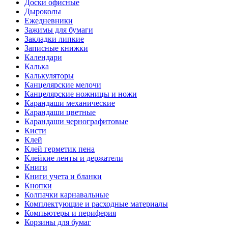
Доски офисные
Дыроколы
Ежедневники
Зажимы для бумаги
Закладки липкие
Записные книжки
Календари
Калька
Калькуляторы
Канцелярские мелочи
Канцелярские ножницы и ножи
Карандаши механические
Карандаши цветные
Карандаши чернографитовые
Кисти
Клей
Клей герметик пена
Клейкие ленты и держатели
Книги
Книги учета и бланки
Кнопки
Колпачки карнавальные
Комплектующие и расходные материалы
Компьютеры и периферия
Корзины для бумаг