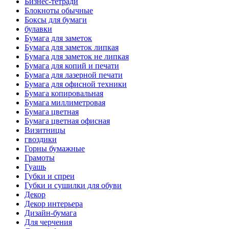
Бизнес-тетради
Блокноты обычные
Боксы для бумаги
булавки
Бумага для заметок
Бумага для заметок липкая
Бумага для заметок не липкая
Бумага для копий и печати
Бумага для лазерной печати
Бумага для офисной техники
Бумага копировальная
Бумага миллиметровая
Бумага цветная
Бумага цветная офисная
Визитницы
гвоздики
Горны бумажные
Грамоты
Гуашь
Губки и спреи
Губки и сушилки для обуви
Декор
Декор интерьера
Дизайн-бумага
Для черчения