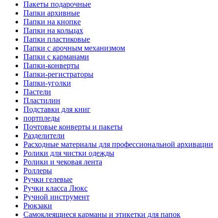
Пакеты подарочные
Папки архивные
Папки на кнопке
Папки на кольцах
Папки пластиковые
Папки с арочным механизмом
Папки с карманами
Папки-конверты
Папки-регистраторы
Папки-уголки
Пастели
Пластилин
Подставки для книг
портпледы
Почтовые конверты и пакеты
Разделители
Расходные материалы для профессиональной архивации
Ролики для чистки одежды
Ролики и чековая лента
Роллеры
Ручки гелевые
Ручки класса Люкс
Ручной инструмент
Рюкзаки
Самоклеящиеся карманы и этикетки для папок