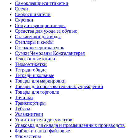
Самоклеящиеся этикетки
Свечи
Скоросшиватели
Скрепки
Сопутствующие товары
Средства для ухода за обувью
Стаканчики для воды
Степлеры и скобы
Стержни чернила тушь
Сумки Чемоданы Кожгалантерея
Телефонные книги
Термоэтикетки
Тетради общие
Тетради школьные
Товары для маркировки
Товары для образовательных учреждений
Товары для торговли
Точилки
Транспортиры
Тубусы
Увлажнители
Уничтожители документов
Упаковка для склада и промышленных производств
Файлы и папки файловые
Фломастеры