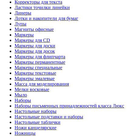
Корректоры для текста
Ластики точилки линейки
Линеры
Лотки и накопители для бумаг
Лупы
Магниты офисные
Маркеры
Маркеры для CD
Маркеры для доски
Маркеры для досок
Маркеры для флипчарта
Маркеры перманентные
Маркеры специальные
Маркеры текстовые
Маркеры эмалевые
Масса для моделирования
Мелки восковые
Мыло
Наборы
Наборы письменных принадлежностей класса Люкс
Настольные наборы
Настольные подставки и наборы
Настольные таблички
Ножи канцелярские
Ножницы