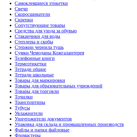
Самоклеящиеся этикетки
Свечи
Скоросшиватели
Скрепки
Сопутствующие товары
Средства для ухода за обувью
Стаканчики для воды
Степлеры и скобы
Стержни чернила тушь
Сумки Чемоданы Кожгалантерея
Телефонные книги
Термоэтикетки
Тетради общие
Тетради школьные
Товары для маркировки
Товары для образовательных учреждений
Товары для торговли
Точилки
Транспортиры
Тубусы
Увлажнители
Уничтожители документов
Упаковка для склада и промышленных производств
Файлы и папки файловые
Фломастеры