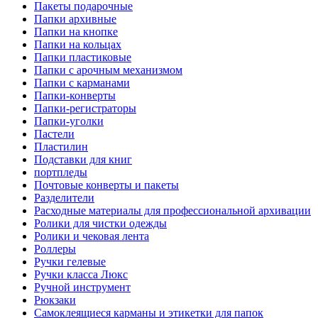
Пакеты подарочные
Папки архивные
Папки на кнопке
Папки на кольцах
Папки пластиковые
Папки с арочным механизмом
Папки с карманами
Папки-конверты
Папки-регистраторы
Папки-уголки
Пастели
Пластилин
Подставки для книг
портпледы
Почтовые конверты и пакеты
Разделители
Расходные материалы для профессиональной архивации
Ролики для чистки одежды
Ролики и чековая лента
Роллеры
Ручки гелевые
Ручки класса Люкс
Ручной инструмент
Рюкзаки
Самоклеящиеся карманы и этикетки для папок