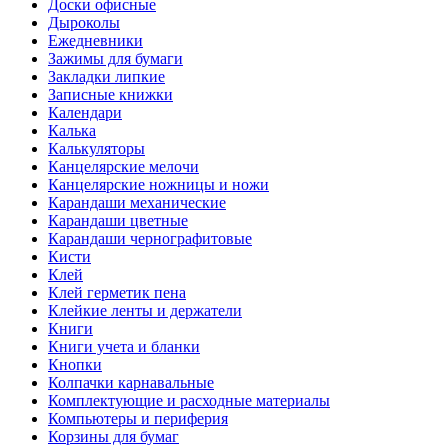
Доски офисные
Дыроколы
Ежедневники
Зажимы для бумаги
Закладки липкие
Записные книжки
Календари
Калька
Калькуляторы
Канцелярские мелочи
Канцелярские ножницы и ножи
Карандаши механические
Карандаши цветные
Карандаши чернографитовые
Кисти
Клей
Клей герметик пена
Клейкие ленты и держатели
Книги
Книги учета и бланки
Кнопки
Колпачки карнавальные
Комплектующие и расходные материалы
Компьютеры и периферия
Корзины для бумаг