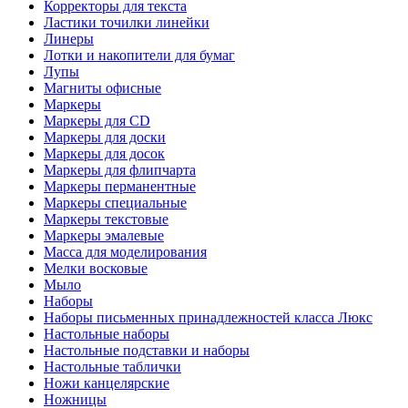
Корректоры для текста
Ластики точилки линейки
Линеры
Лотки и накопители для бумаг
Лупы
Магниты офисные
Маркеры
Маркеры для CD
Маркеры для доски
Маркеры для досок
Маркеры для флипчарта
Маркеры перманентные
Маркеры специальные
Маркеры текстовые
Маркеры эмалевые
Масса для моделирования
Мелки восковые
Мыло
Наборы
Наборы письменных принадлежностей класса Люкс
Настольные наборы
Настольные подставки и наборы
Настольные таблички
Ножи канцелярские
Ножницы