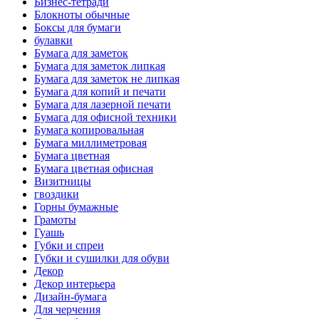
Бизнес-тетради
Блокноты обычные
Боксы для бумаги
булавки
Бумага для заметок
Бумага для заметок липкая
Бумага для заметок не липкая
Бумага для копий и печати
Бумага для лазерной печати
Бумага для офисной техники
Бумага копировальная
Бумага миллиметровая
Бумага цветная
Бумага цветная офисная
Визитницы
гвоздики
Горны бумажные
Грамоты
Гуашь
Губки и спреи
Губки и сушилки для обуви
Декор
Декор интерьера
Дизайн-бумага
Для черчения