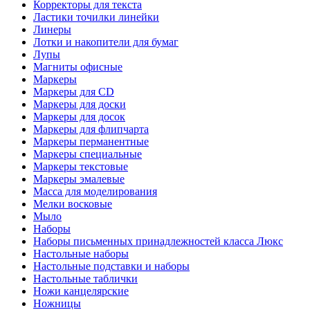
Корректоры для текста
Ластики точилки линейки
Линеры
Лотки и накопители для бумаг
Лупы
Магниты офисные
Маркеры
Маркеры для CD
Маркеры для доски
Маркеры для досок
Маркеры для флипчарта
Маркеры перманентные
Маркеры специальные
Маркеры текстовые
Маркеры эмалевые
Масса для моделирования
Мелки восковые
Мыло
Наборы
Наборы письменных принадлежностей класса Люкс
Настольные наборы
Настольные подставки и наборы
Настольные таблички
Ножи канцелярские
Ножницы