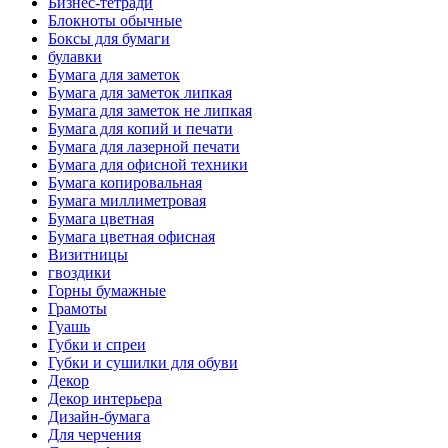
Бизнес-тетради
Блокноты обычные
Боксы для бумаги
булавки
Бумага для заметок
Бумага для заметок липкая
Бумага для заметок не липкая
Бумага для копий и печати
Бумага для лазерной печати
Бумага для офисной техники
Бумага копировальная
Бумага миллиметровая
Бумага цветная
Бумага цветная офисная
Визитницы
гвоздики
Горны бумажные
Грамоты
Гуашь
Губки и спреи
Губки и сушилки для обуви
Декор
Декор интерьера
Дизайн-бумага
Для черчения