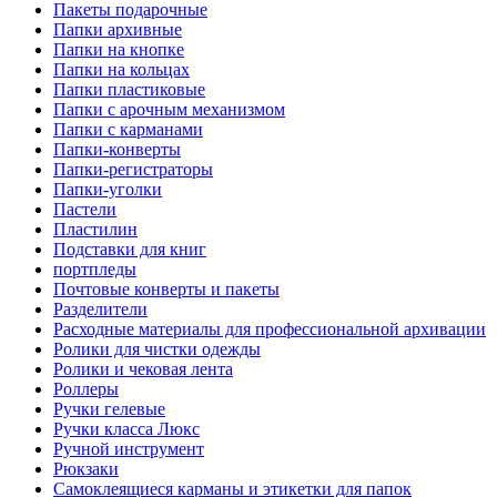
Пакеты подарочные
Папки архивные
Папки на кнопке
Папки на кольцах
Папки пластиковые
Папки с арочным механизмом
Папки с карманами
Папки-конверты
Папки-регистраторы
Папки-уголки
Пастели
Пластилин
Подставки для книг
портпледы
Почтовые конверты и пакеты
Разделители
Расходные материалы для профессиональной архивации
Ролики для чистки одежды
Ролики и чековая лента
Роллеры
Ручки гелевые
Ручки класса Люкс
Ручной инструмент
Рюкзаки
Самоклеящиеся карманы и этикетки для папок