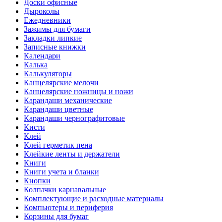
Доски офисные
Дыроколы
Ежедневники
Зажимы для бумаги
Закладки липкие
Записные книжки
Календари
Калька
Калькуляторы
Канцелярские мелочи
Канцелярские ножницы и ножи
Карандаши механические
Карандаши цветные
Карандаши чернографитовые
Кисти
Клей
Клей герметик пена
Клейкие ленты и держатели
Книги
Книги учета и бланки
Кнопки
Колпачки карнавальные
Комплектующие и расходные материалы
Компьютеры и периферия
Корзины для бумаг