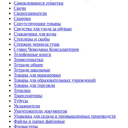
Самоклеящиеся этикетки
Свечи
Скоросшиватели
Скрепки
Сопутствующие товары
Средства для ухода за обувью
Стаканчики для воды
Степлеры и скобы
Стержни чернила тушь
Сумки Чемоданы Кожгалантерея
Телефонные книги
Термоэтикетки
Тетради общие
Тетради школьные
Товары для маркировки
Товары для образовательных учреждений
Товары для торговли
Точилки
Транспортиры
Тубусы
Увлажнители
Уничтожители документов
Упаковка для склада и промышленных производств
Файлы и папки файловые
Фломастеры