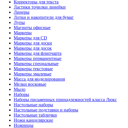
Корректоры для текста
Ластики точилки линейки
Линеры
Лотки и накопители для бумаг
Лупы
Магниты офисные
Маркеры
Маркеры для CD
Маркеры для доски
Маркеры для досок
Маркеры для флипчарта
Маркеры перманентные
Маркеры специальные
Маркеры текстовые
Маркеры эмалевые
Масса для моделирования
Мелки восковые
Мыло
Наборы
Наборы письменных принадлежностей класса Люкс
Настольные наборы
Настольные подставки и наборы
Настольные таблички
Ножи канцелярские
Ножницы