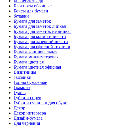
Бизнес-тетради
Блокноты обычные
Боксы для бумаги
булавки
Бумага для заметок
Бумага для заметок липкая
Бумага для заметок не липкая
Бумага для копий и печати
Бумага для лазерной печати
Бумага для офисной техники
Бумага копировальная
Бумага миллиметровая
Бумага цветная
Бумага цветная офисная
Визитницы
гвоздики
Горны бумажные
Грамоты
Гуашь
Губки и спреи
Губки и сушилки для обуви
Декор
Декор интерьера
Дизайн-бумага
Для черчения