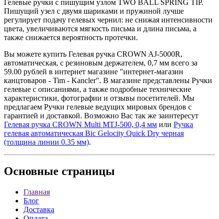
Гелевые ручки с пишущим узлом TWO BALL SPRING TIP.
Пишущий узел с двумя шариками и пружиной лучше
регулирует подачу гелевых чернил: не снижая интенсивности
цвета, увеличиваются мягкость письма и длина письма, а
также снижается вероятность протечки.
Вы можете купить Гелевая ручка CROWN AJ-5000R,
автоматическая, с резиновым держателем, 0,7 мм всего за
59.00 рублей в интернет магазине "интернет-магазин
канцтоваров - Tim - Kancler". В магазине представлены Ручки
гелевые с описаниями, а также подробные технические
характеристики, фотографии и отзывы посетителей. Мы
предлагаем Ручки гелевые ведущих мировых брендов с
гарантией и доставкой. Возможно Вас так же заинтересут
Гелевая ручка CROWN Multi MTJ-500, 0,4 мм
или
Ручка
гелевая автоматическая Bic Gelocity Quick Dry черная
(толщина линии 0.35 мм)
.
Основные
страницы
Главная
Блог
Доставка
Оплата