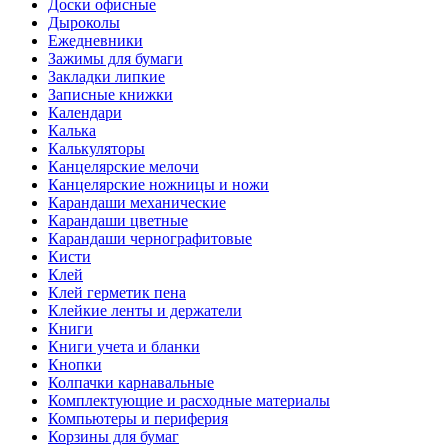
Доски офисные
Дыроколы
Ежедневники
Зажимы для бумаги
Закладки липкие
Записные книжки
Календари
Калька
Калькуляторы
Канцелярские мелочи
Канцелярские ножницы и ножи
Карандаши механические
Карандаши цветные
Карандаши чернографитовые
Кисти
Клей
Клей герметик пена
Клейкие ленты и держатели
Книги
Книги учета и бланки
Кнопки
Колпачки карнавальные
Комплектующие и расходные материалы
Компьютеры и периферия
Корзины для бумаг