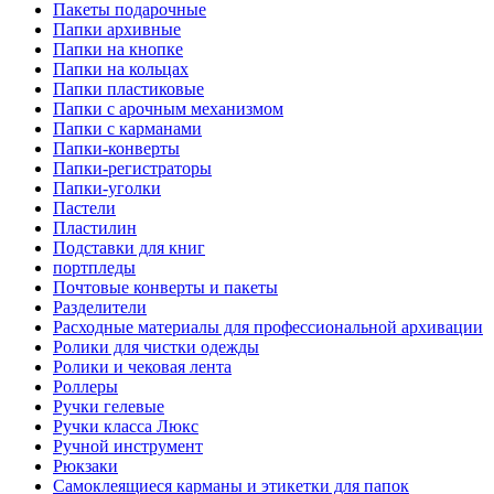
Пакеты подарочные
Папки архивные
Папки на кнопке
Папки на кольцах
Папки пластиковые
Папки с арочным механизмом
Папки с карманами
Папки-конверты
Папки-регистраторы
Папки-уголки
Пастели
Пластилин
Подставки для книг
портпледы
Почтовые конверты и пакеты
Разделители
Расходные материалы для профессиональной архивации
Ролики для чистки одежды
Ролики и чековая лента
Роллеры
Ручки гелевые
Ручки класса Люкс
Ручной инструмент
Рюкзаки
Самоклеящиеся карманы и этикетки для папок