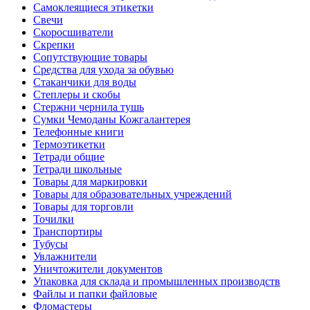
Самоклеящиеся этикетки
Свечи
Скоросшиватели
Скрепки
Сопутствующие товары
Средства для ухода за обувью
Стаканчики для воды
Степлеры и скобы
Стержни чернила тушь
Сумки Чемоданы Кожгалантерея
Телефонные книги
Термоэтикетки
Тетради общие
Тетради школьные
Товары для маркировки
Товары для образовательных учреждений
Товары для торговли
Точилки
Транспортиры
Тубусы
Увлажнители
Уничтожители документов
Упаковка для склада и промышленных производств
Файлы и папки файловые
Фломастеры