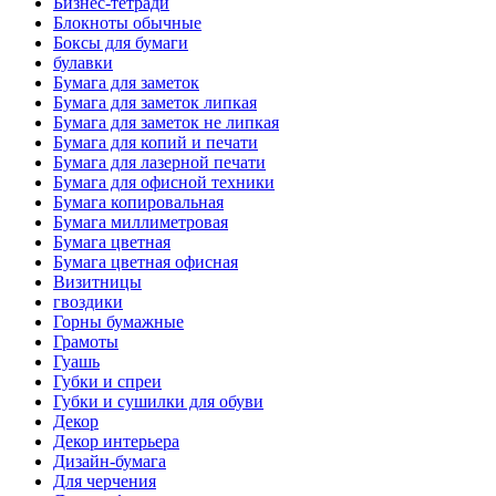
Бизнес-тетради
Блокноты обычные
Боксы для бумаги
булавки
Бумага для заметок
Бумага для заметок липкая
Бумага для заметок не липкая
Бумага для копий и печати
Бумага для лазерной печати
Бумага для офисной техники
Бумага копировальная
Бумага миллиметровая
Бумага цветная
Бумага цветная офисная
Визитницы
гвоздики
Горны бумажные
Грамоты
Гуашь
Губки и спреи
Губки и сушилки для обуви
Декор
Декор интерьера
Дизайн-бумага
Для черчения