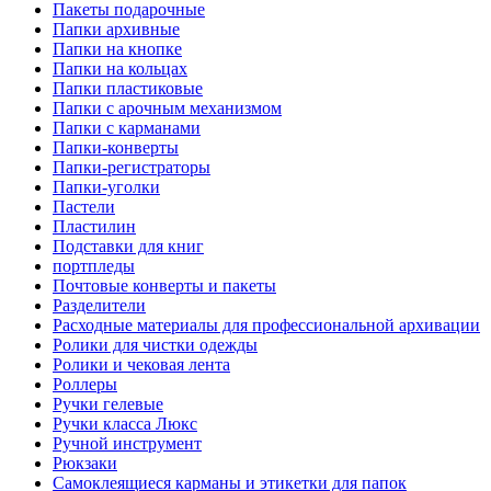
Пакеты подарочные
Папки архивные
Папки на кнопке
Папки на кольцах
Папки пластиковые
Папки с арочным механизмом
Папки с карманами
Папки-конверты
Папки-регистраторы
Папки-уголки
Пастели
Пластилин
Подставки для книг
портпледы
Почтовые конверты и пакеты
Разделители
Расходные материалы для профессиональной архивации
Ролики для чистки одежды
Ролики и чековая лента
Роллеры
Ручки гелевые
Ручки класса Люкс
Ручной инструмент
Рюкзаки
Самоклеящиеся карманы и этикетки для папок