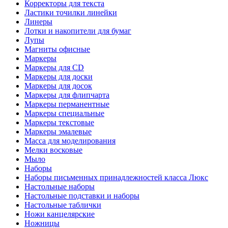
Корректоры для текста
Ластики точилки линейки
Линеры
Лотки и накопители для бумаг
Лупы
Магниты офисные
Маркеры
Маркеры для CD
Маркеры для доски
Маркеры для досок
Маркеры для флипчарта
Маркеры перманентные
Маркеры специальные
Маркеры текстовые
Маркеры эмалевые
Масса для моделирования
Мелки восковые
Мыло
Наборы
Наборы письменных принадлежностей класса Люкс
Настольные наборы
Настольные подставки и наборы
Настольные таблички
Ножи канцелярские
Ножницы