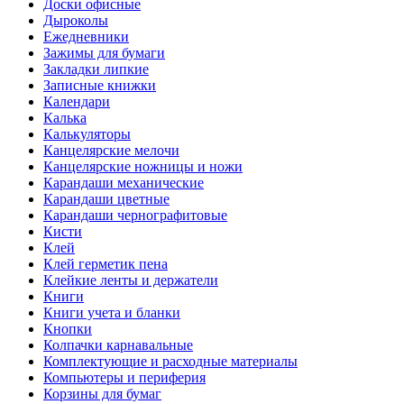
Доски офисные
Дыроколы
Ежедневники
Зажимы для бумаги
Закладки липкие
Записные книжки
Календари
Калька
Калькуляторы
Канцелярские мелочи
Канцелярские ножницы и ножи
Карандаши механические
Карандаши цветные
Карандаши чернографитовые
Кисти
Клей
Клей герметик пена
Клейкие ленты и держатели
Книги
Книги учета и бланки
Кнопки
Колпачки карнавальные
Комплектующие и расходные материалы
Компьютеры и периферия
Корзины для бумаг