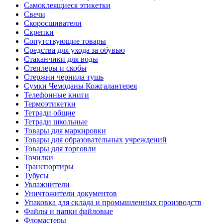
Самоклеящиеся этикетки
Свечи
Скоросшиватели
Скрепки
Сопутствующие товары
Средства для ухода за обувью
Стаканчики для воды
Степлеры и скобы
Стержни чернила тушь
Сумки Чемоданы Кожгалантерея
Телефонные книги
Термоэтикетки
Тетради общие
Тетради школьные
Товары для маркировки
Товары для образовательных учреждений
Товары для торговли
Точилки
Транспортиры
Тубусы
Увлажнители
Уничтожители документов
Упаковка для склада и промышленных производств
Файлы и папки файловые
Фломастеры