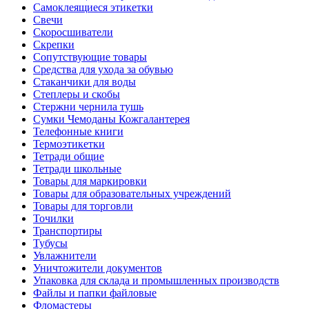
Самоклеящиеся этикетки
Свечи
Скоросшиватели
Скрепки
Сопутствующие товары
Средства для ухода за обувью
Стаканчики для воды
Степлеры и скобы
Стержни чернила тушь
Сумки Чемоданы Кожгалантерея
Телефонные книги
Термоэтикетки
Тетради общие
Тетради школьные
Товары для маркировки
Товары для образовательных учреждений
Товары для торговли
Точилки
Транспортиры
Тубусы
Увлажнители
Уничтожители документов
Упаковка для склада и промышленных производств
Файлы и папки файловые
Фломастеры