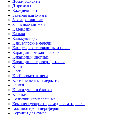
Доски офисные
Дыроколы
Ежедневники
Зажимы для бумаги
Закладки липкие
Записные книжки
Календари
Калька
Калькуляторы
Канцелярские мелочи
Канцелярские ножницы и ножи
Карандаши механические
Карандаши цветные
Карандаши чернографитовые
Кисти
Клей
Клей герметик пена
Клейкие ленты и держатели
Книги
Книги учета и бланки
Кнопки
Колпачки карнавальные
Комплектующие и расходные материалы
Компьютеры и периферия
Корзины для бумаг