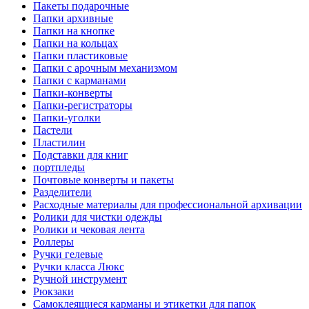
Пакеты подарочные
Папки архивные
Папки на кнопке
Папки на кольцах
Папки пластиковые
Папки с арочным механизмом
Папки с карманами
Папки-конверты
Папки-регистраторы
Папки-уголки
Пастели
Пластилин
Подставки для книг
портпледы
Почтовые конверты и пакеты
Разделители
Расходные материалы для профессиональной архивации
Ролики для чистки одежды
Ролики и чековая лента
Роллеры
Ручки гелевые
Ручки класса Люкс
Ручной инструмент
Рюкзаки
Самоклеящиеся карманы и этикетки для папок