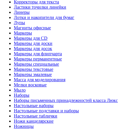
Корректоры для текста
Ластики точилки линейки
Линеры
Лотки и накопители для бумаг
Лупы
Магниты офисные
Маркеры
Маркеры для CD
Маркеры для доски
Маркеры для досок
Маркеры для флипчарта
Маркеры перманентные
Маркеры специальные
Маркеры текстовые
Маркеры эмалевые
Масса для моделирования
Мелки восковые
Мыло
Наборы
Наборы письменных принадлежностей класса Люкс
Настольные наборы
Настольные подставки и наборы
Настольные таблички
Ножи канцелярские
Ножницы