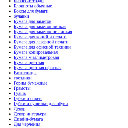
Бизнес-тетради
Блокноты обычные
Боксы для бумаги
булавки
Бумага для заметок
Бумага для заметок липкая
Бумага для заметок не липкая
Бумага для копий и печати
Бумага для лазерной печати
Бумага для офисной техники
Бумага копировальная
Бумага миллиметровая
Бумага цветная
Бумага цветная офисная
Визитницы
гвоздики
Горны бумажные
Грамоты
Гуашь
Губки и спреи
Губки и сушилки для обуви
Декор
Декор интерьера
Дизайн-бумага
Для черчения