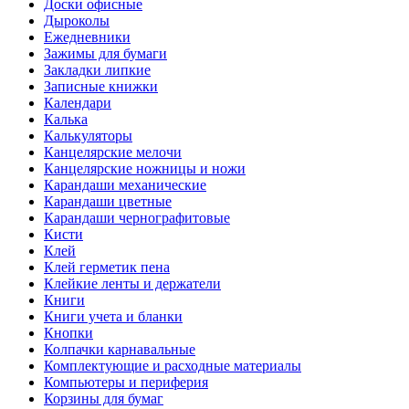
Доски офисные
Дыроколы
Ежедневники
Зажимы для бумаги
Закладки липкие
Записные книжки
Календари
Калька
Калькуляторы
Канцелярские мелочи
Канцелярские ножницы и ножи
Карандаши механические
Карандаши цветные
Карандаши чернографитовые
Кисти
Клей
Клей герметик пена
Клейкие ленты и держатели
Книги
Книги учета и бланки
Кнопки
Колпачки карнавальные
Комплектующие и расходные материалы
Компьютеры и периферия
Корзины для бумаг