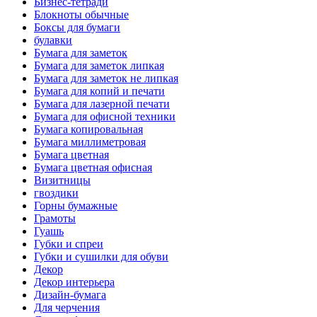
Бизнес-тетради
Блокноты обычные
Боксы для бумаги
булавки
Бумага для заметок
Бумага для заметок липкая
Бумага для заметок не липкая
Бумага для копий и печати
Бумага для лазерной печати
Бумага для офисной техники
Бумага копировальная
Бумага миллиметровая
Бумага цветная
Бумага цветная офисная
Визитницы
гвоздики
Горны бумажные
Грамоты
Гуашь
Губки и спреи
Губки и сушилки для обуви
Декор
Декор интерьера
Дизайн-бумага
Для черчения