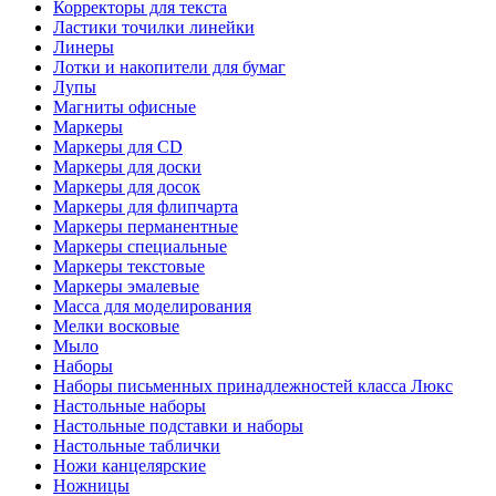
Корректоры для текста
Ластики точилки линейки
Линеры
Лотки и накопители для бумаг
Лупы
Магниты офисные
Маркеры
Маркеры для CD
Маркеры для доски
Маркеры для досок
Маркеры для флипчарта
Маркеры перманентные
Маркеры специальные
Маркеры текстовые
Маркеры эмалевые
Масса для моделирования
Мелки восковые
Мыло
Наборы
Наборы письменных принадлежностей класса Люкс
Настольные наборы
Настольные подставки и наборы
Настольные таблички
Ножи канцелярские
Ножницы