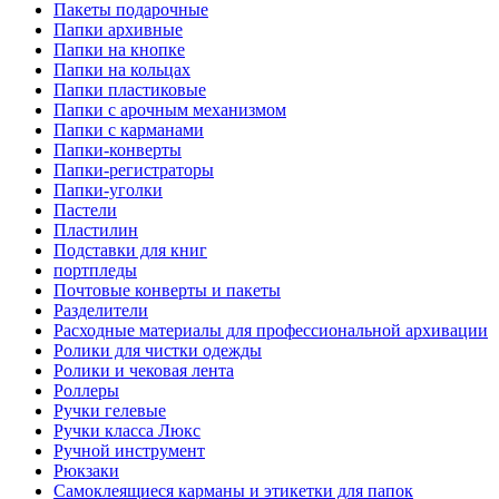
Пакеты подарочные
Папки архивные
Папки на кнопке
Папки на кольцах
Папки пластиковые
Папки с арочным механизмом
Папки с карманами
Папки-конверты
Папки-регистраторы
Папки-уголки
Пастели
Пластилин
Подставки для книг
портпледы
Почтовые конверты и пакеты
Разделители
Расходные материалы для профессиональной архивации
Ролики для чистки одежды
Ролики и чековая лента
Роллеры
Ручки гелевые
Ручки класса Люкс
Ручной инструмент
Рюкзаки
Самоклеящиеся карманы и этикетки для папок