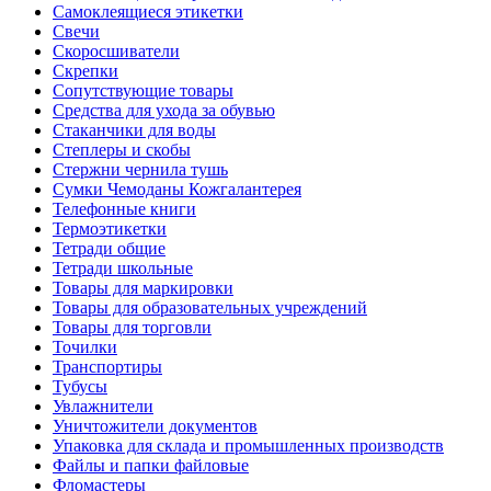
Самоклеящиеся этикетки
Свечи
Скоросшиватели
Скрепки
Сопутствующие товары
Средства для ухода за обувью
Стаканчики для воды
Степлеры и скобы
Стержни чернила тушь
Сумки Чемоданы Кожгалантерея
Телефонные книги
Термоэтикетки
Тетради общие
Тетради школьные
Товары для маркировки
Товары для образовательных учреждений
Товары для торговли
Точилки
Транспортиры
Тубусы
Увлажнители
Уничтожители документов
Упаковка для склада и промышленных производств
Файлы и папки файловые
Фломастеры