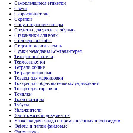
Самоклеящиеся этикетки
Свечи
Скоросшиватели
Скрепки
Сопутствующие товары
Средства для ухода за обувью
Стаканчики для воды
Степлеры и скобы
Стержни чернила тушь
Сумки Чемоданы Кожгалантерея
Телефонные книги
Термоэтикетки
Тетради общие
Тетради школьные
Товары для маркировки
Товары для образовательных учреждений
Товары для торговли
Точилки
Транспортиры
Тубусы
Увлажнители
Уничтожители документов
Упаковка для склада и промышленных производств
Файлы и папки файловые
Фломастеры