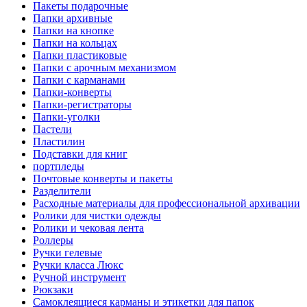
Пакеты подарочные
Папки архивные
Папки на кнопке
Папки на кольцах
Папки пластиковые
Папки с арочным механизмом
Папки с карманами
Папки-конверты
Папки-регистраторы
Папки-уголки
Пастели
Пластилин
Подставки для книг
портпледы
Почтовые конверты и пакеты
Разделители
Расходные материалы для профессиональной архивации
Ролики для чистки одежды
Ролики и чековая лента
Роллеры
Ручки гелевые
Ручки класса Люкс
Ручной инструмент
Рюкзаки
Самоклеящиеся карманы и этикетки для папок