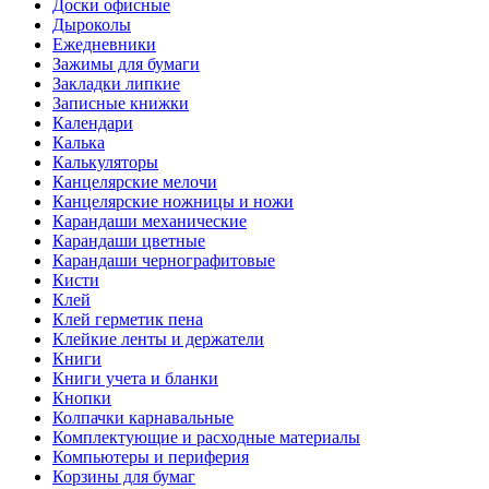
Доски офисные
Дыроколы
Ежедневники
Зажимы для бумаги
Закладки липкие
Записные книжки
Календари
Калька
Калькуляторы
Канцелярские мелочи
Канцелярские ножницы и ножи
Карандаши механические
Карандаши цветные
Карандаши чернографитовые
Кисти
Клей
Клей герметик пена
Клейкие ленты и держатели
Книги
Книги учета и бланки
Кнопки
Колпачки карнавальные
Комплектующие и расходные материалы
Компьютеры и периферия
Корзины для бумаг