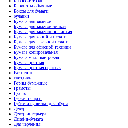
Бизнес-тетради
Блокноты обычные
Боксы для бумаги
булавки
Бумага для заметок
Бумага для заметок липкая
Бумага для заметок не липкая
Бумага для копий и печати
Бумага для лазерной печати
Бумага для офисной техники
Бумага копировальная
Бумага миллиметровая
Бумага цветная
Бумага цветная офисная
Визитницы
гвоздики
Горны бумажные
Грамоты
Гуашь
Губки и спреи
Губки и сушилки для обуви
Декор
Декор интерьера
Дизайн-бумага
Для черчения