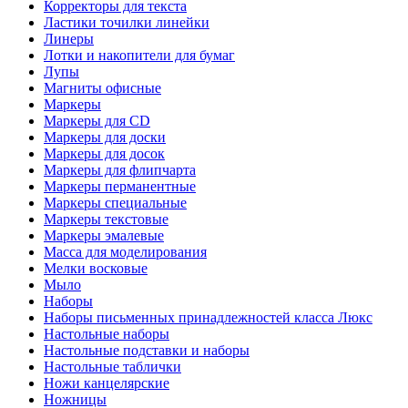
Корректоры для текста
Ластики точилки линейки
Линеры
Лотки и накопители для бумаг
Лупы
Магниты офисные
Маркеры
Маркеры для CD
Маркеры для доски
Маркеры для досок
Маркеры для флипчарта
Маркеры перманентные
Маркеры специальные
Маркеры текстовые
Маркеры эмалевые
Масса для моделирования
Мелки восковые
Мыло
Наборы
Наборы письменных принадлежностей класса Люкс
Настольные наборы
Настольные подставки и наборы
Настольные таблички
Ножи канцелярские
Ножницы