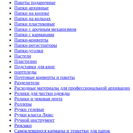
Пакеты подарочные
Папки архивные
Папки на кнопке
Папки на кольцах
Папки пластиковые
Папки с арочным механизмом
Папки с карманами
Папки-конверты
Папки-регистраторы
Папки-уголки
Пастели
Пластилин
Подставки для книг
портпледы
Почтовые конверты и пакеты
Разделители
Расходные материалы для профессиональной архивации
Ролики для чистки одежды
Ролики и чековая лента
Роллеры
Ручки гелевые
Ручки класса Люкс
Ручной инструмент
Рюкзаки
Самоклеящиеся карманы и этикетки для папок