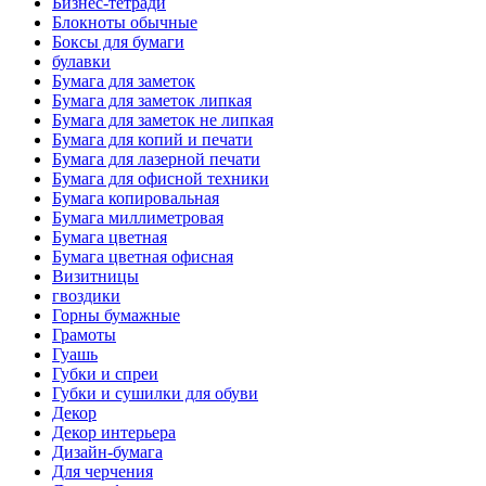
Бизнес-тетради
Блокноты обычные
Боксы для бумаги
булавки
Бумага для заметок
Бумага для заметок липкая
Бумага для заметок не липкая
Бумага для копий и печати
Бумага для лазерной печати
Бумага для офисной техники
Бумага копировальная
Бумага миллиметровая
Бумага цветная
Бумага цветная офисная
Визитницы
гвоздики
Горны бумажные
Грамоты
Гуашь
Губки и спреи
Губки и сушилки для обуви
Декор
Декор интерьера
Дизайн-бумага
Для черчения