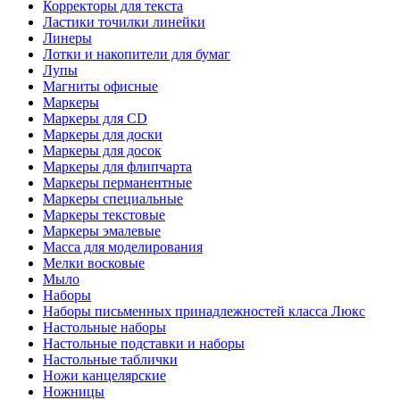
Корректоры для текста
Ластики точилки линейки
Линеры
Лотки и накопители для бумаг
Лупы
Магниты офисные
Маркеры
Маркеры для CD
Маркеры для доски
Маркеры для досок
Маркеры для флипчарта
Маркеры перманентные
Маркеры специальные
Маркеры текстовые
Маркеры эмалевые
Масса для моделирования
Мелки восковые
Мыло
Наборы
Наборы письменных принадлежностей класса Люкс
Настольные наборы
Настольные подставки и наборы
Настольные таблички
Ножи канцелярские
Ножницы