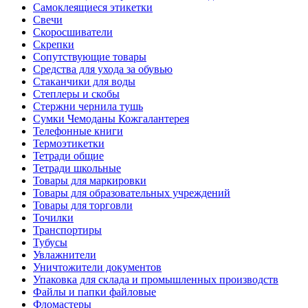
Самоклеящиеся этикетки
Свечи
Скоросшиватели
Скрепки
Сопутствующие товары
Средства для ухода за обувью
Стаканчики для воды
Степлеры и скобы
Стержни чернила тушь
Сумки Чемоданы Кожгалантерея
Телефонные книги
Термоэтикетки
Тетради общие
Тетради школьные
Товары для маркировки
Товары для образовательных учреждений
Товары для торговли
Точилки
Транспортиры
Тубусы
Увлажнители
Уничтожители документов
Упаковка для склада и промышленных производств
Файлы и папки файловые
Фломастеры