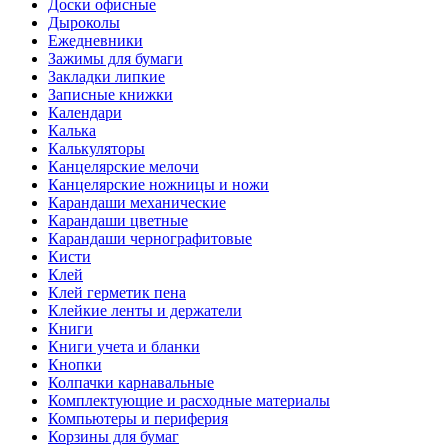
Доски офисные
Дыроколы
Ежедневники
Зажимы для бумаги
Закладки липкие
Записные книжки
Календари
Калька
Калькуляторы
Канцелярские мелочи
Канцелярские ножницы и ножи
Карандаши механические
Карандаши цветные
Карандаши чернографитовые
Кисти
Клей
Клей герметик пена
Клейкие ленты и держатели
Книги
Книги учета и бланки
Кнопки
Колпачки карнавальные
Комплектующие и расходные материалы
Компьютеры и периферия
Корзины для бумаг