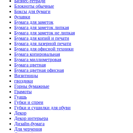
Бизнес-тетради
Блокноты обычные
Боксы для бумаги
булавки
Бумага для заметок
Бумага для заметок липкая
Бумага для заметок не липкая
Бумага для копий и печати
Бумага для лазерной печати
Бумага для офисной техники
Бумага копировальная
Бумага миллиметровая
Бумага цветная
Бумага цветная офисная
Визитницы
гвоздики
Горны бумажные
Грамоты
Гуашь
Губки и спреи
Губки и сушилки для обуви
Декор
Декор интерьера
Дизайн-бумага
Для черчения