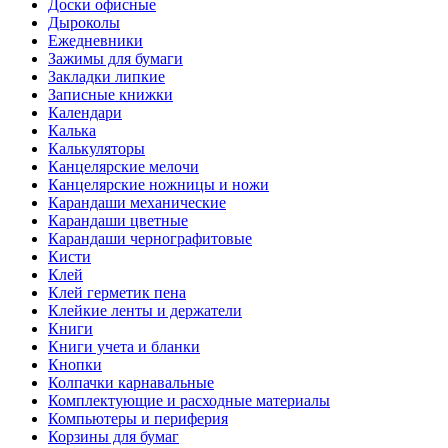
Доски офисные
Дыроколы
Ежедневники
Зажимы для бумаги
Закладки липкие
Записные книжки
Календари
Калька
Калькуляторы
Канцелярские мелочи
Канцелярские ножницы и ножи
Карандаши механические
Карандаши цветные
Карандаши чернографитовые
Кисти
Клей
Клей герметик пена
Клейкие ленты и держатели
Книги
Книги учета и бланки
Кнопки
Колпачки карнавальные
Комплектующие и расходные материалы
Компьютеры и периферия
Корзины для бумаг