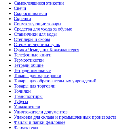
Самоклеящиеся этикетки
Свечи
Скоросшиватели
Скрепки
Сопутствующие товары
Средства для ухода за обувью
Стаканчики для воды
Степлеры и скобы
Стержни чернила тушь
Сумки Чемоданы Кожгалантерея
Телефонные книги
Термоэтикетки
Тетради общие
Тетради школьные
Товары для маркировки
Товары для образовательных учреждений
Товары для торговли
Точилки
Транспортиры
Тубусы
Увлажнители
Уничтожители документов
Упаковка для склада и промышленных производств
Файлы и папки файловые
Фломастеры