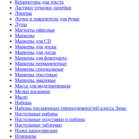
Корректоры для текста
Ластики точилки линейки
Линеры
Лотки и накопители для бумаг
Лупы
Магниты офисные
Маркеры
Маркеры для CD
Маркеры для доски
Маркеры для досок
Маркеры для флипчарта
Маркеры перманентные
Маркеры специальные
Маркеры текстовые
Маркеры эмалевые
Масса для моделирования
Мелки восковые
Мыло
Наборы
Наборы письменных принадлежностей класса Люкс
Настольные наборы
Настольные подставки и наборы
Настольные таблички
Ножи канцелярские
Ножницы