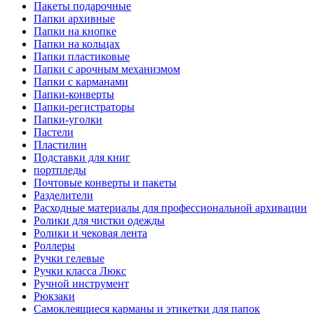
Пакеты подарочные
Папки архивные
Папки на кнопке
Папки на кольцах
Папки пластиковые
Папки с арочным механизмом
Папки с карманами
Папки-конверты
Папки-регистраторы
Папки-уголки
Пастели
Пластилин
Подставки для книг
портпледы
Почтовые конверты и пакеты
Разделители
Расходные материалы для профессиональной архивации
Ролики для чистки одежды
Ролики и чековая лента
Роллеры
Ручки гелевые
Ручки класса Люкс
Ручной инструмент
Рюкзаки
Самоклеящиеся карманы и этикетки для папок