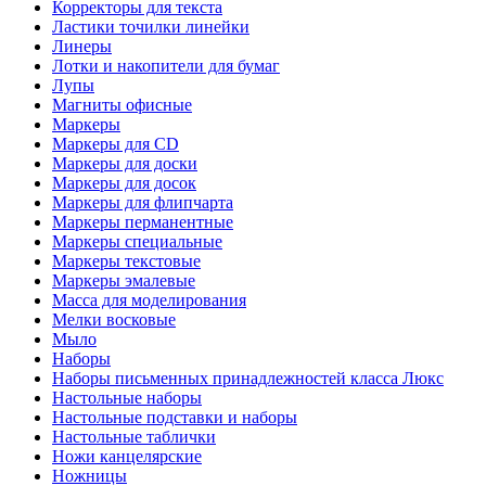
Корректоры для текста
Ластики точилки линейки
Линеры
Лотки и накопители для бумаг
Лупы
Магниты офисные
Маркеры
Маркеры для CD
Маркеры для доски
Маркеры для досок
Маркеры для флипчарта
Маркеры перманентные
Маркеры специальные
Маркеры текстовые
Маркеры эмалевые
Масса для моделирования
Мелки восковые
Мыло
Наборы
Наборы письменных принадлежностей класса Люкс
Настольные наборы
Настольные подставки и наборы
Настольные таблички
Ножи канцелярские
Ножницы