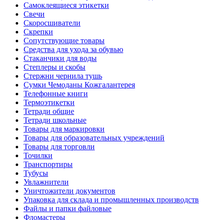
Самоклеящиеся этикетки
Свечи
Скоросшиватели
Скрепки
Сопутствующие товары
Средства для ухода за обувью
Стаканчики для воды
Степлеры и скобы
Стержни чернила тушь
Сумки Чемоданы Кожгалантерея
Телефонные книги
Термоэтикетки
Тетради общие
Тетради школьные
Товары для маркировки
Товары для образовательных учреждений
Товары для торговли
Точилки
Транспортиры
Тубусы
Увлажнители
Уничтожители документов
Упаковка для склада и промышленных производств
Файлы и папки файловые
Фломастеры