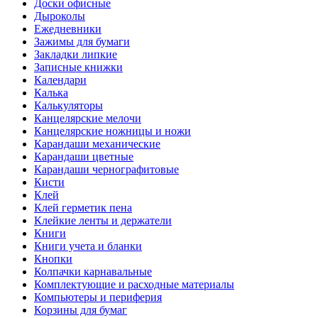
Доски офисные
Дыроколы
Ежедневники
Зажимы для бумаги
Закладки липкие
Записные книжки
Календари
Калька
Калькуляторы
Канцелярские мелочи
Канцелярские ножницы и ножи
Карандаши механические
Карандаши цветные
Карандаши чернографитовые
Кисти
Клей
Клей герметик пена
Клейкие ленты и держатели
Книги
Книги учета и бланки
Кнопки
Колпачки карнавальные
Комплектующие и расходные материалы
Компьютеры и периферия
Корзины для бумаг