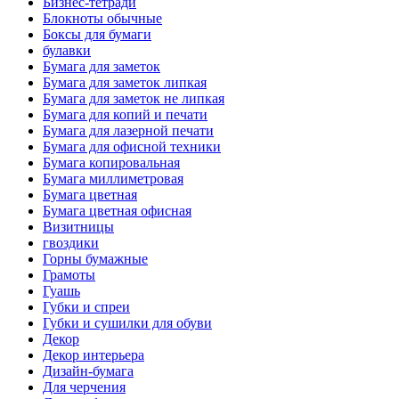
Бизнес-тетради
Блокноты обычные
Боксы для бумаги
булавки
Бумага для заметок
Бумага для заметок липкая
Бумага для заметок не липкая
Бумага для копий и печати
Бумага для лазерной печати
Бумага для офисной техники
Бумага копировальная
Бумага миллиметровая
Бумага цветная
Бумага цветная офисная
Визитницы
гвоздики
Горны бумажные
Грамоты
Гуашь
Губки и спреи
Губки и сушилки для обуви
Декор
Декор интерьера
Дизайн-бумага
Для черчения