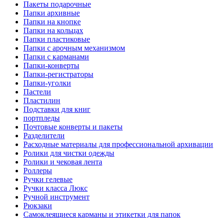
Пакеты подарочные
Папки архивные
Папки на кнопке
Папки на кольцах
Папки пластиковые
Папки с арочным механизмом
Папки с карманами
Папки-конверты
Папки-регистраторы
Папки-уголки
Пастели
Пластилин
Подставки для книг
портпледы
Почтовые конверты и пакеты
Разделители
Расходные материалы для профессиональной архивации
Ролики для чистки одежды
Ролики и чековая лента
Роллеры
Ручки гелевые
Ручки класса Люкс
Ручной инструмент
Рюкзаки
Самоклеящиеся карманы и этикетки для папок