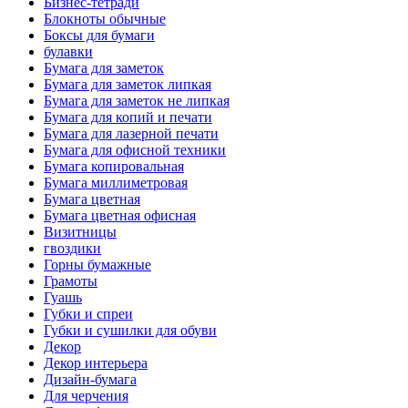
Бизнес-тетради
Блокноты обычные
Боксы для бумаги
булавки
Бумага для заметок
Бумага для заметок липкая
Бумага для заметок не липкая
Бумага для копий и печати
Бумага для лазерной печати
Бумага для офисной техники
Бумага копировальная
Бумага миллиметровая
Бумага цветная
Бумага цветная офисная
Визитницы
гвоздики
Горны бумажные
Грамоты
Гуашь
Губки и спреи
Губки и сушилки для обуви
Декор
Декор интерьера
Дизайн-бумага
Для черчения