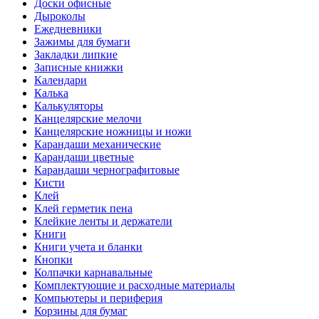
Доски офисные
Дыроколы
Ежедневники
Зажимы для бумаги
Закладки липкие
Записные книжки
Календари
Калька
Калькуляторы
Канцелярские мелочи
Канцелярские ножницы и ножи
Карандаши механические
Карандаши цветные
Карандаши чернографитовые
Кисти
Клей
Клей герметик пена
Клейкие ленты и держатели
Книги
Книги учета и бланки
Кнопки
Колпачки карнавальные
Комплектующие и расходные материалы
Компьютеры и периферия
Корзины для бумаг