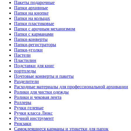
Пакеты подарочные
Папки архивные
Папки на кнопке
Папки на кольцах
Папки пластиковые
Папки с арочным механизмом
Папки с карманами
Папки-конверты
Папки-регистраторы
Папки-уголки
Пастели
Пластилин
Подставки для книг
портпледы
Почтовые конверты и пакеты
Разделители
Расходные материалы для профессиональной архивации
Ролики для чистки одежды
Ролики и чековая лента
Роллеры
Ручки гелевые
Ручки класса Люкс
Ручной инструмент
Рюкзаки
Самоклеящиеся карманы и этикетки для папок