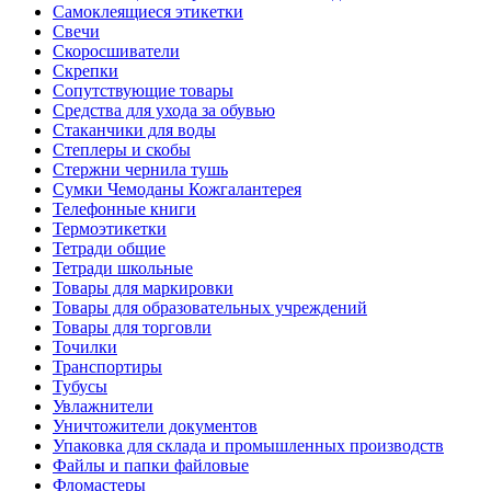
Самоклеящиеся этикетки
Свечи
Скоросшиватели
Скрепки
Сопутствующие товары
Средства для ухода за обувью
Стаканчики для воды
Степлеры и скобы
Стержни чернила тушь
Сумки Чемоданы Кожгалантерея
Телефонные книги
Термоэтикетки
Тетради общие
Тетради школьные
Товары для маркировки
Товары для образовательных учреждений
Товары для торговли
Точилки
Транспортиры
Тубусы
Увлажнители
Уничтожители документов
Упаковка для склада и промышленных производств
Файлы и папки файловые
Фломастеры