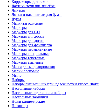
Корректоры для текста
Ластики точилки линейки
Линеры
Лотки и накопители для бумаг
Лупы
Магниты офисные
Маркеры
Маркеры для CD
Маркеры для доски
Маркеры для досок
Маркеры для флипчарта
Маркеры перманентные
Маркеры специальные
Маркеры текстовые
Маркеры эмалевые
Масса для моделирования
Мелки восковые
Мыло
Наборы
Наборы письменных принадлежностей класса Люкс
Настольные наборы
Настольные подставки и наборы
Настольные таблички
Ножи канцелярские
Ножницы