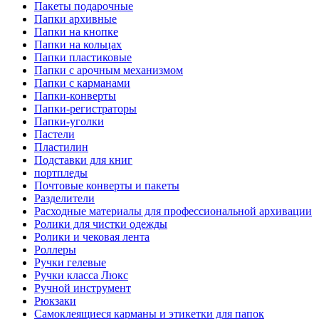
Пакеты подарочные
Папки архивные
Папки на кнопке
Папки на кольцах
Папки пластиковые
Папки с арочным механизмом
Папки с карманами
Папки-конверты
Папки-регистраторы
Папки-уголки
Пастели
Пластилин
Подставки для книг
портпледы
Почтовые конверты и пакеты
Разделители
Расходные материалы для профессиональной архивации
Ролики для чистки одежды
Ролики и чековая лента
Роллеры
Ручки гелевые
Ручки класса Люкс
Ручной инструмент
Рюкзаки
Самоклеящиеся карманы и этикетки для папок