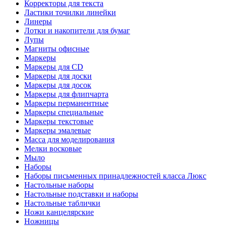
Корректоры для текста
Ластики точилки линейки
Линеры
Лотки и накопители для бумаг
Лупы
Магниты офисные
Маркеры
Маркеры для CD
Маркеры для доски
Маркеры для досок
Маркеры для флипчарта
Маркеры перманентные
Маркеры специальные
Маркеры текстовые
Маркеры эмалевые
Масса для моделирования
Мелки восковые
Мыло
Наборы
Наборы письменных принадлежностей класса Люкс
Настольные наборы
Настольные подставки и наборы
Настольные таблички
Ножи канцелярские
Ножницы