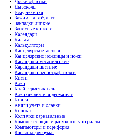
Доски офисные
Дыроколы
Ежедневники
Зажимы для бумаги
Закладки липкие
Записные книжки
Календари
Калька
Калькуляторы
Канцелярские мелочи
Канцелярские ножницы и ножи
Карандаши механические
Карандаши цветные
Карандаши чернографитовые
Кисти
Клей
Клей герметик пена
Клейкие ленты и держатели
Книги
Книги учета и бланки
Кнопки
Колпачки карнавальные
Комплектующие и расходные материалы
Компьютеры и периферия
Корзины для бумаг