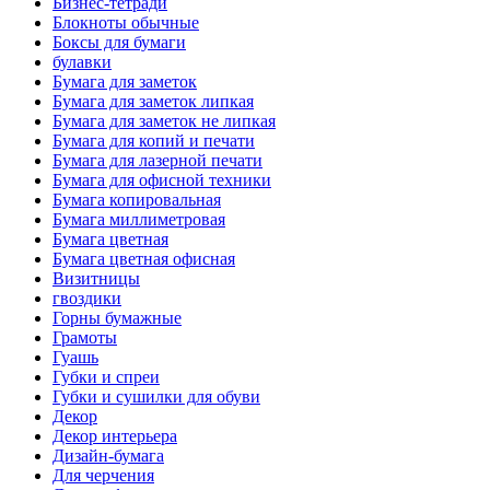
Бизнес-тетради
Блокноты обычные
Боксы для бумаги
булавки
Бумага для заметок
Бумага для заметок липкая
Бумага для заметок не липкая
Бумага для копий и печати
Бумага для лазерной печати
Бумага для офисной техники
Бумага копировальная
Бумага миллиметровая
Бумага цветная
Бумага цветная офисная
Визитницы
гвоздики
Горны бумажные
Грамоты
Гуашь
Губки и спреи
Губки и сушилки для обуви
Декор
Декор интерьера
Дизайн-бумага
Для черчения