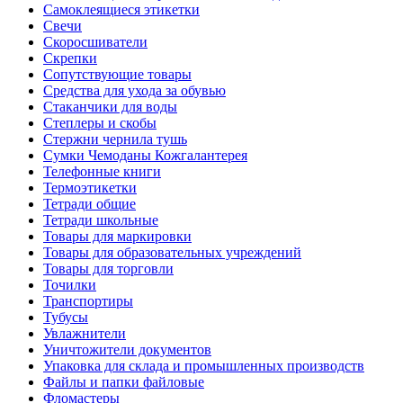
Самоклеящиеся этикетки
Свечи
Скоросшиватели
Скрепки
Сопутствующие товары
Средства для ухода за обувью
Стаканчики для воды
Степлеры и скобы
Стержни чернила тушь
Сумки Чемоданы Кожгалантерея
Телефонные книги
Термоэтикетки
Тетради общие
Тетради школьные
Товары для маркировки
Товары для образовательных учреждений
Товары для торговли
Точилки
Транспортиры
Тубусы
Увлажнители
Уничтожители документов
Упаковка для склада и промышленных производств
Файлы и папки файловые
Фломастеры