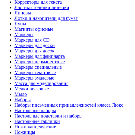
Корректоры для текста
Ластики точилки линейки
Линеры
Лотки и накопители для бумаг
Лупы
Магниты офисные
Маркеры
Маркеры для CD
Маркеры для доски
Маркеры для досок
Маркеры для флипчарта
Маркеры перманентные
Маркеры специальные
Маркеры текстовые
Маркеры эмалевые
Масса для моделирования
Мелки восковые
Мыло
Наборы
Наборы письменных принадлежностей класса Люкс
Настольные наборы
Настольные подставки и наборы
Настольные таблички
Ножи канцелярские
Ножницы