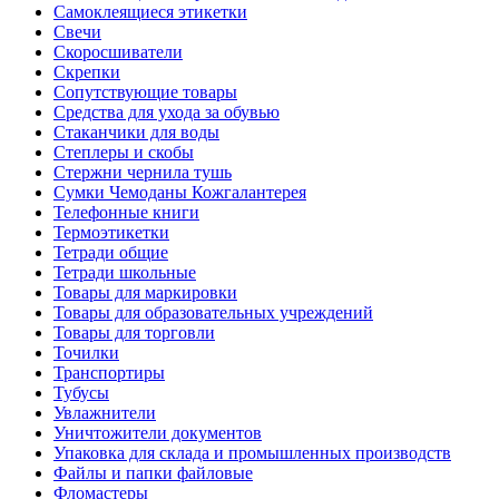
Самоклеящиеся этикетки
Свечи
Скоросшиватели
Скрепки
Сопутствующие товары
Средства для ухода за обувью
Стаканчики для воды
Степлеры и скобы
Стержни чернила тушь
Сумки Чемоданы Кожгалантерея
Телефонные книги
Термоэтикетки
Тетради общие
Тетради школьные
Товары для маркировки
Товары для образовательных учреждений
Товары для торговли
Точилки
Транспортиры
Тубусы
Увлажнители
Уничтожители документов
Упаковка для склада и промышленных производств
Файлы и папки файловые
Фломастеры