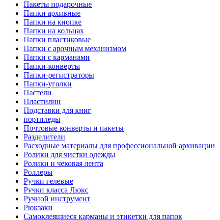
Пакеты подарочные
Папки архивные
Папки на кнопке
Папки на кольцах
Папки пластиковые
Папки с арочным механизмом
Папки с карманами
Папки-конверты
Папки-регистраторы
Папки-уголки
Пастели
Пластилин
Подставки для книг
портпледы
Почтовые конверты и пакеты
Разделители
Расходные материалы для профессиональной архивации
Ролики для чистки одежды
Ролики и чековая лента
Роллеры
Ручки гелевые
Ручки класса Люкс
Ручной инструмент
Рюкзаки
Самоклеящиеся карманы и этикетки для папок