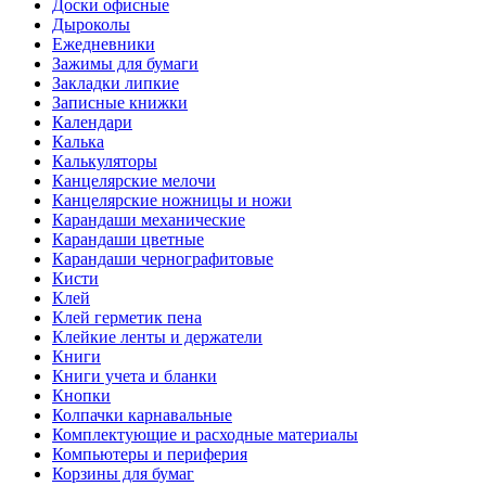
Доски офисные
Дыроколы
Ежедневники
Зажимы для бумаги
Закладки липкие
Записные книжки
Календари
Калька
Калькуляторы
Канцелярские мелочи
Канцелярские ножницы и ножи
Карандаши механические
Карандаши цветные
Карандаши чернографитовые
Кисти
Клей
Клей герметик пена
Клейкие ленты и держатели
Книги
Книги учета и бланки
Кнопки
Колпачки карнавальные
Комплектующие и расходные материалы
Компьютеры и периферия
Корзины для бумаг