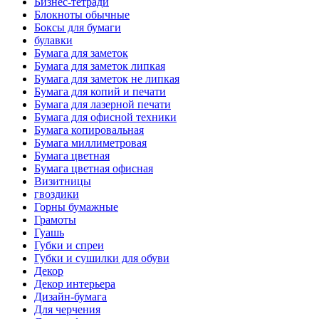
Бизнес-тетради
Блокноты обычные
Боксы для бумаги
булавки
Бумага для заметок
Бумага для заметок липкая
Бумага для заметок не липкая
Бумага для копий и печати
Бумага для лазерной печати
Бумага для офисной техники
Бумага копировальная
Бумага миллиметровая
Бумага цветная
Бумага цветная офисная
Визитницы
гвоздики
Горны бумажные
Грамоты
Гуашь
Губки и спреи
Губки и сушилки для обуви
Декор
Декор интерьера
Дизайн-бумага
Для черчения