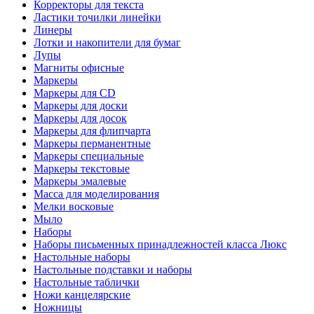
Корректоры для текста
Ластики точилки линейки
Линеры
Лотки и накопители для бумаг
Лупы
Магниты офисные
Маркеры
Маркеры для CD
Маркеры для доски
Маркеры для досок
Маркеры для флипчарта
Маркеры перманентные
Маркеры специальные
Маркеры текстовые
Маркеры эмалевые
Масса для моделирования
Мелки восковые
Мыло
Наборы
Наборы письменных принадлежностей класса Люкс
Настольные наборы
Настольные подставки и наборы
Настольные таблички
Ножи канцелярские
Ножницы