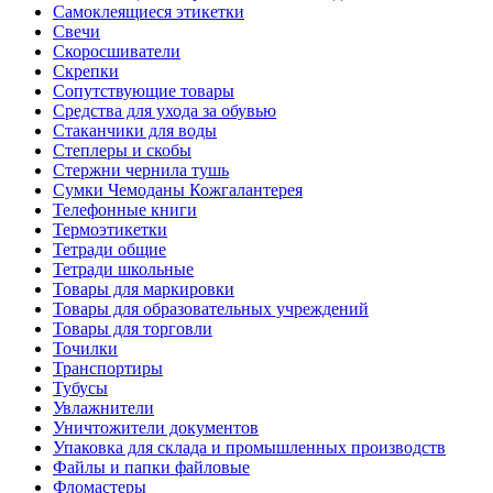
Самоклеящиеся этикетки
Свечи
Скоросшиватели
Скрепки
Сопутствующие товары
Средства для ухода за обувью
Стаканчики для воды
Степлеры и скобы
Стержни чернила тушь
Сумки Чемоданы Кожгалантерея
Телефонные книги
Термоэтикетки
Тетради общие
Тетради школьные
Товары для маркировки
Товары для образовательных учреждений
Товары для торговли
Точилки
Транспортиры
Тубусы
Увлажнители
Уничтожители документов
Упаковка для склада и промышленных производств
Файлы и папки файловые
Фломастеры