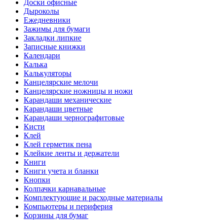
Доски офисные
Дыроколы
Ежедневники
Зажимы для бумаги
Закладки липкие
Записные книжки
Календари
Калька
Калькуляторы
Канцелярские мелочи
Канцелярские ножницы и ножи
Карандаши механические
Карандаши цветные
Карандаши чернографитовые
Кисти
Клей
Клей герметик пена
Клейкие ленты и держатели
Книги
Книги учета и бланки
Кнопки
Колпачки карнавальные
Комплектующие и расходные материалы
Компьютеры и периферия
Корзины для бумаг