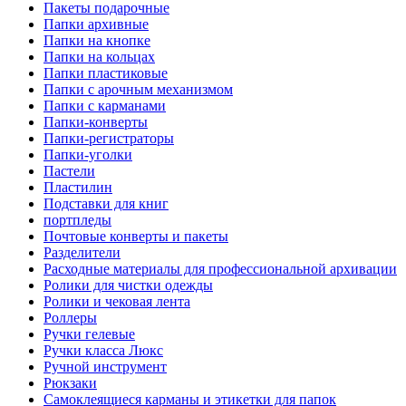
Пакеты подарочные
Папки архивные
Папки на кнопке
Папки на кольцах
Папки пластиковые
Папки с арочным механизмом
Папки с карманами
Папки-конверты
Папки-регистраторы
Папки-уголки
Пастели
Пластилин
Подставки для книг
портпледы
Почтовые конверты и пакеты
Разделители
Расходные материалы для профессиональной архивации
Ролики для чистки одежды
Ролики и чековая лента
Роллеры
Ручки гелевые
Ручки класса Люкс
Ручной инструмент
Рюкзаки
Самоклеящиеся карманы и этикетки для папок