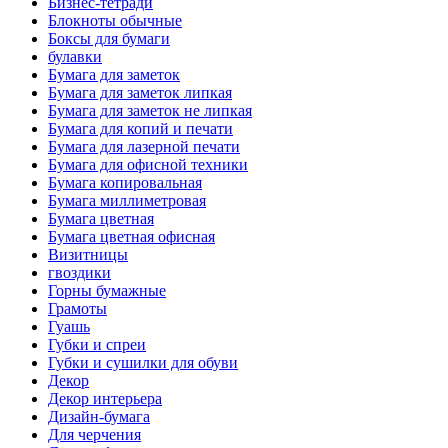
Бизнес-тетради
Блокноты обычные
Боксы для бумаги
булавки
Бумага для заметок
Бумага для заметок липкая
Бумага для заметок не липкая
Бумага для копий и печати
Бумага для лазерной печати
Бумага для офисной техники
Бумага копировальная
Бумага миллиметровая
Бумага цветная
Бумага цветная офисная
Визитницы
гвоздики
Горны бумажные
Грамоты
Гуашь
Губки и спреи
Губки и сушилки для обуви
Декор
Декор интерьера
Дизайн-бумага
Для черчения