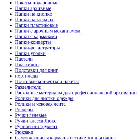
Пакеты подарочные
Папки архивные
Папки на кнопке
Папки на кольцах
Папки пластиковые
Папки с арочным механизмом
Папки с карманами
Папки-конверты
Папки-регистраторы
Папки-уголки
Пастели
Пластилин
Подставки для книг
портпледы
Почтовые конверты и пакеты
Разделители
Расходные материалы для профессиональной архивации
Ролики для чистки одежды
Ролики и чековая лента
Роллеры
Ручки гелевые
Ручки класса Люкс
Ручной инструмент
Рюкзаки
Самоклеящиеся карманы и этикетки для папок