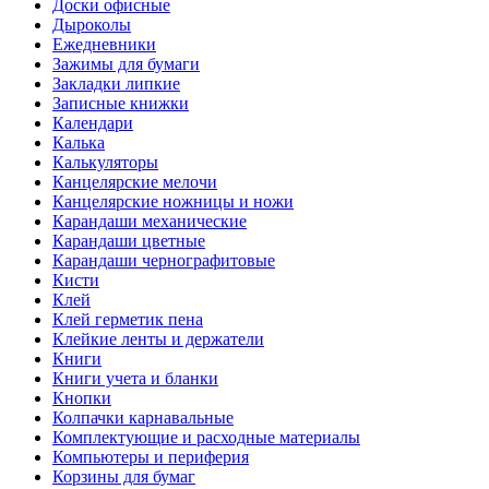
Доски офисные
Дыроколы
Ежедневники
Зажимы для бумаги
Закладки липкие
Записные книжки
Календари
Калька
Калькуляторы
Канцелярские мелочи
Канцелярские ножницы и ножи
Карандаши механические
Карандаши цветные
Карандаши чернографитовые
Кисти
Клей
Клей герметик пена
Клейкие ленты и держатели
Книги
Книги учета и бланки
Кнопки
Колпачки карнавальные
Комплектующие и расходные материалы
Компьютеры и периферия
Корзины для бумаг