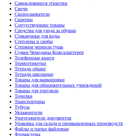
Самоклеящиеся этикетки
Свечи
Скоросшиватели
Скрепки
Сопутствующие товары
Средства для ухода за обувью
Стаканчики для воды
Степлеры и скобы
Стержни чернила тушь
Сумки Чемоданы Кожгалантерея
Телефонные книги
Термоэтикетки
Тетради общие
Тетради школьные
Товары для маркировки
Товары для образовательных учреждений
Товары для торговли
Точилки
Транспортиры
Тубусы
Увлажнители
Уничтожители документов
Упаковка для склада и промышленных производств
Файлы и папки файловые
Фломастеры