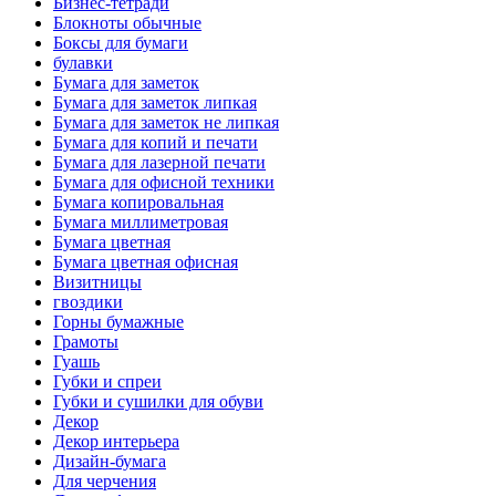
Бизнес-тетради
Блокноты обычные
Боксы для бумаги
булавки
Бумага для заметок
Бумага для заметок липкая
Бумага для заметок не липкая
Бумага для копий и печати
Бумага для лазерной печати
Бумага для офисной техники
Бумага копировальная
Бумага миллиметровая
Бумага цветная
Бумага цветная офисная
Визитницы
гвоздики
Горны бумажные
Грамоты
Гуашь
Губки и спреи
Губки и сушилки для обуви
Декор
Декор интерьера
Дизайн-бумага
Для черчения