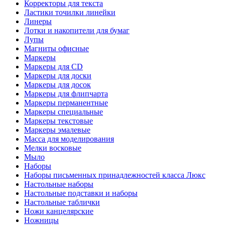
Корректоры для текста
Ластики точилки линейки
Линеры
Лотки и накопители для бумаг
Лупы
Магниты офисные
Маркеры
Маркеры для CD
Маркеры для доски
Маркеры для досок
Маркеры для флипчарта
Маркеры перманентные
Маркеры специальные
Маркеры текстовые
Маркеры эмалевые
Масса для моделирования
Мелки восковые
Мыло
Наборы
Наборы письменных принадлежностей класса Люкс
Настольные наборы
Настольные подставки и наборы
Настольные таблички
Ножи канцелярские
Ножницы