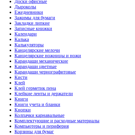
Доски офисные
Дыроколы
Ежедневники
Зажимы для бумаги
Закладки липкие
Записные книжки
Календари
Калька
Калькуляторы
Канцелярские мелочи
Канцелярские ножницы и ножи
Карандаши механические
Карандаши цветные
Карандаши чернографитовые
Кисти
Клей
Клей герметик пена
Клейкие ленты и держатели
Книги
Книги учета и бланки
Кнопки
Колпачки карнавальные
Комплектующие и расходные материалы
Компьютеры и периферия
Корзины для бумаг