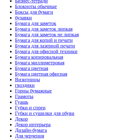
Бизнес-тетради
Блокноты обычные
Боксы для бумаги
булавки
Бумага для заметок
Бумага для заметок липкая
Бумага для заметок не липкая
Бумага для копий и печати
Бумага для лазерной печати
Бумага для офисной техники
Бумага копировальная
Бумага миллиметровая
Бумага цветная
Бумага цветная офисная
Визитницы
гвоздики
Горны бумажные
Грамоты
Гуашь
Губки и спреи
Губки и сушилки для обуви
Декор
Декор интерьера
Дизайн-бумага
Для черчения