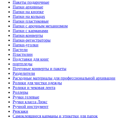
Пакеты подарочные
Папки архивные
Папки на кнопке
Папки на кольцах
Папки пластиковые
Папки с арочным механизмом
Папки с карманами
Папки-конверты
Папки-регистраторы
Папки-уголки
Пастели
Пластилин
Подставки для книг
портпледы
Почтовые конверты и пакеты
Разделители
Расходные материалы для профессиональной архивации
Ролики для чистки одежды
Ролики и чековая лента
Роллеры
Ручки гелевые
Ручки класса Люкс
Ручной инструмент
Рюкзаки
Самоклеящиеся карманы и этикетки для папок