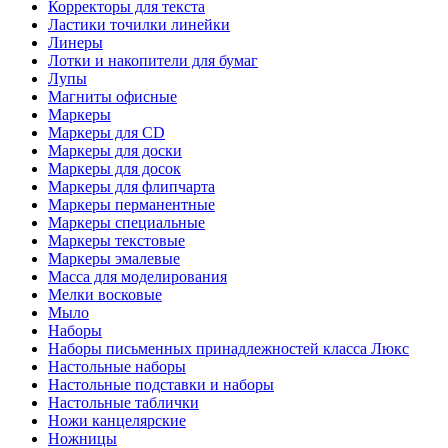
Корректоры для текста
Ластики точилки линейки
Линеры
Лотки и накопители для бумаг
Лупы
Магниты офисные
Маркеры
Маркеры для CD
Маркеры для доски
Маркеры для досок
Маркеры для флипчарта
Маркеры перманентные
Маркеры специальные
Маркеры текстовые
Маркеры эмалевые
Масса для моделирования
Мелки восковые
Мыло
Наборы
Наборы письменных принадлежностей класса Люкс
Настольные наборы
Настольные подставки и наборы
Настольные таблички
Ножи канцелярские
Ножницы