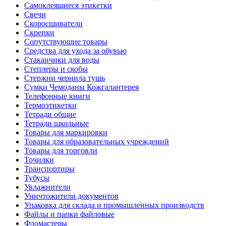
Самоклеящиеся этикетки
Свечи
Скоросшиватели
Скрепки
Сопутствующие товары
Средства для ухода за обувью
Стаканчики для воды
Степлеры и скобы
Стержни чернила тушь
Сумки Чемоданы Кожгалантерея
Телефонные книги
Термоэтикетки
Тетради общие
Тетради школьные
Товары для маркировки
Товары для образовательных учреждений
Товары для торговли
Точилки
Транспортиры
Тубусы
Увлажнители
Уничтожители документов
Упаковка для склада и промышленных производств
Файлы и папки файловые
Фломастеры