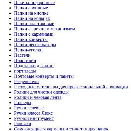
Пакеты подарочные
Папки архивные
Папки на кнопке
Папки на кольцах
Папки пластиковые
Папки с арочным механизмом
Папки с карманами
Папки-конверты
Папки-регистраторы
Папки-уголки
Пастели
Пластилин
Подставки для книг
портпледы
Почтовые конверты и пакеты
Разделители
Расходные материалы для профессиональной архивации
Ролики для чистки одежды
Ролики и чековая лента
Роллеры
Ручки гелевые
Ручки класса Люкс
Ручной инструмент
Рюкзаки
Самоклеящиеся карманы и этикетки для папок