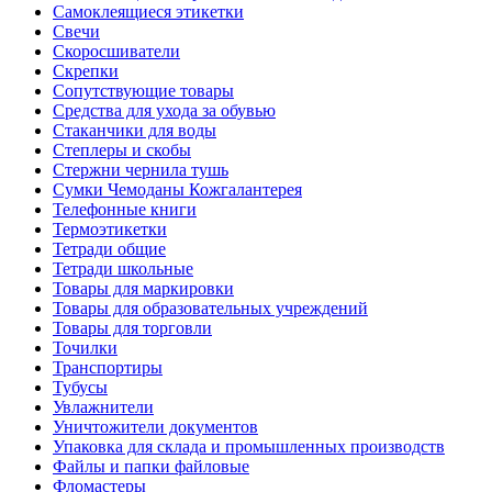
Самоклеящиеся этикетки
Свечи
Скоросшиватели
Скрепки
Сопутствующие товары
Средства для ухода за обувью
Стаканчики для воды
Степлеры и скобы
Стержни чернила тушь
Сумки Чемоданы Кожгалантерея
Телефонные книги
Термоэтикетки
Тетради общие
Тетради школьные
Товары для маркировки
Товары для образовательных учреждений
Товары для торговли
Точилки
Транспортиры
Тубусы
Увлажнители
Уничтожители документов
Упаковка для склада и промышленных производств
Файлы и папки файловые
Фломастеры