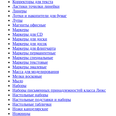
Корректоры для текста
Ластики точилки линейки
Линеры
Лотки и накопители для бумаг
Лупы
Магниты офисные
Маркеры
Маркеры для CD
Маркеры для доски
Маркеры для досок
Маркеры для флипчарта
Маркеры перманентные
Маркеры специальные
Маркеры текстовые
Маркеры эмалевые
Масса для моделирования
Мелки восковые
Мыло
Наборы
Наборы письменных принадлежностей класса Люкс
Настольные наборы
Настольные подставки и наборы
Настольные таблички
Ножи канцелярские
Ножницы