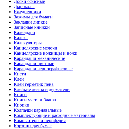
Доски офисные
Дыроколы
Ежедневники
Зажимы для бумаги
Закладки липкие
Записные книжки
Календари
Калька
Калькуляторы
Канцелярские мелочи
Канцелярские ножницы и ножи
Карандаши механические
Карандаши цветные
Карандаши чернографитовые
Кисти
Клей
Клей герметик пена
Клейкие ленты и держатели
Книги
Книги учета и бланки
Кнопки
Колпачки карнавальные
Комплектующие и расходные материалы
Компьютеры и периферия
Корзины для бумаг