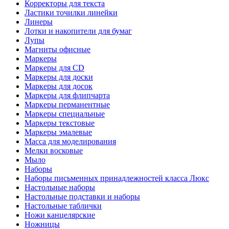
Корректоры для текста
Ластики точилки линейки
Линеры
Лотки и накопители для бумаг
Лупы
Магниты офисные
Маркеры
Маркеры для CD
Маркеры для доски
Маркеры для досок
Маркеры для флипчарта
Маркеры перманентные
Маркеры специальные
Маркеры текстовые
Маркеры эмалевые
Масса для моделирования
Мелки восковые
Мыло
Наборы
Наборы письменных принадлежностей класса Люкс
Настольные наборы
Настольные подставки и наборы
Настольные таблички
Ножи канцелярские
Ножницы