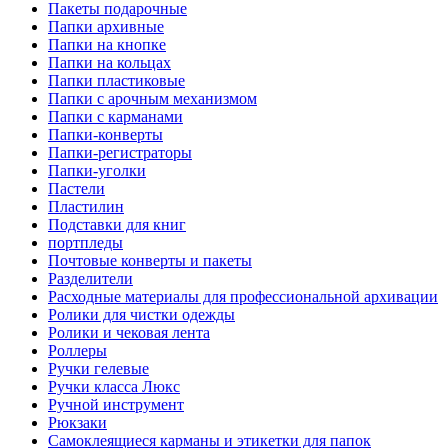
Пакеты подарочные
Папки архивные
Папки на кнопке
Папки на кольцах
Папки пластиковые
Папки с арочным механизмом
Папки с карманами
Папки-конверты
Папки-регистраторы
Папки-уголки
Пастели
Пластилин
Подставки для книг
портпледы
Почтовые конверты и пакеты
Разделители
Расходные материалы для профессиональной архивации
Ролики для чистки одежды
Ролики и чековая лента
Роллеры
Ручки гелевые
Ручки класса Люкс
Ручной инструмент
Рюкзаки
Самоклеящиеся карманы и этикетки для папок