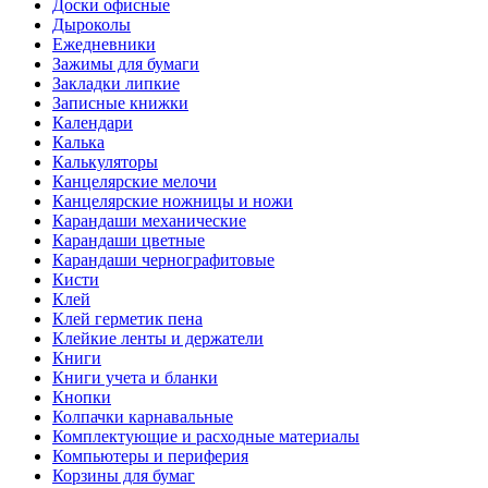
Доски офисные
Дыроколы
Ежедневники
Зажимы для бумаги
Закладки липкие
Записные книжки
Календари
Калька
Калькуляторы
Канцелярские мелочи
Канцелярские ножницы и ножи
Карандаши механические
Карандаши цветные
Карандаши чернографитовые
Кисти
Клей
Клей герметик пена
Клейкие ленты и держатели
Книги
Книги учета и бланки
Кнопки
Колпачки карнавальные
Комплектующие и расходные материалы
Компьютеры и периферия
Корзины для бумаг