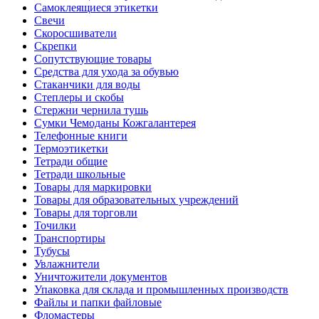
Самоклеящиеся этикетки
Свечи
Скоросшиватели
Скрепки
Сопутствующие товары
Средства для ухода за обувью
Стаканчики для воды
Степлеры и скобы
Стержни чернила тушь
Сумки Чемоданы Кожгалантерея
Телефонные книги
Термоэтикетки
Тетради общие
Тетради школьные
Товары для маркировки
Товары для образовательных учреждений
Товары для торговли
Точилки
Транспортиры
Тубусы
Увлажнители
Уничтожители документов
Упаковка для склада и промышленных производств
Файлы и папки файловые
Фломастеры