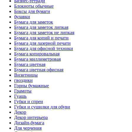
Бизнес-тетради
Блокноты обычные
Боксы для бумаги
булавки
Бумага для заметок
Бумага для заметок липкая
Бумага для заметок не липкая
Бумага для копий и печати
Бумага для лазерной печати
Бумага для офисной техники
Бумага копировальная
Бумага миллиметровая
Бумага цветная
Бумага цветная офисная
Визитницы
гвоздики
Горны бумажные
Грамоты
Гуашь
Губки и спреи
Губки и сушилки для обуви
Декор
Декор интерьера
Дизайн-бумага
Для черчения