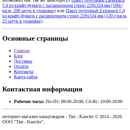
Возможно Вас так же заинтересут
Пакет почтовый Largepack
С4 из крафт-бумаги с расширением стрип 229х324 мм (100г/
кв.м, 200 штук в упаковке)
или
Пакет почтовый Extrapack С4
из крафт-бумаги с расширением стрип 229х324 мм (120 г/кв.м,
25 штук в упаковке)
.
Основные
страницы
Главная
Блог
Доставка
Оплата
Контакты
Карта сайта
Контактная
информация
Рабочие часы:
Пн-Пт: 08:00-20:00, Сб-Вс: 10:00-18:00
интернет-магазин канцтоваров - Tim - Kancler © 2014 - 2026
ООО "Tim - Kancler".