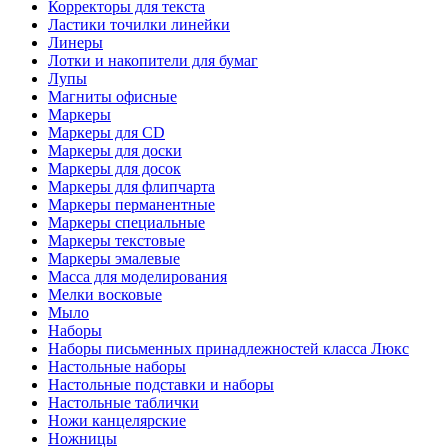
Корректоры для текста
Ластики точилки линейки
Линеры
Лотки и накопители для бумаг
Лупы
Магниты офисные
Маркеры
Маркеры для CD
Маркеры для доски
Маркеры для досок
Маркеры для флипчарта
Маркеры перманентные
Маркеры специальные
Маркеры текстовые
Маркеры эмалевые
Масса для моделирования
Мелки восковые
Мыло
Наборы
Наборы письменных принадлежностей класса Люкс
Настольные наборы
Настольные подставки и наборы
Настольные таблички
Ножи канцелярские
Ножницы