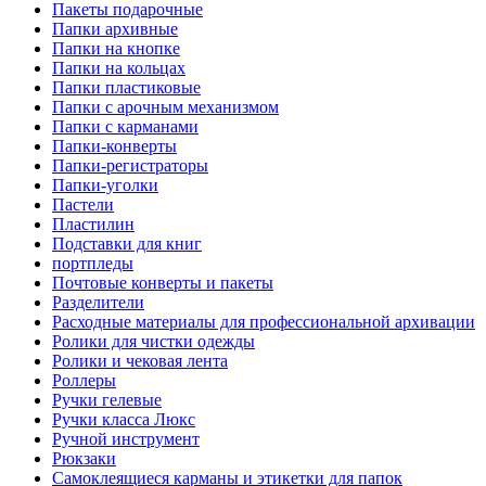
Пакеты подарочные
Папки архивные
Папки на кнопке
Папки на кольцах
Папки пластиковые
Папки с арочным механизмом
Папки с карманами
Папки-конверты
Папки-регистраторы
Папки-уголки
Пастели
Пластилин
Подставки для книг
портпледы
Почтовые конверты и пакеты
Разделители
Расходные материалы для профессиональной архивации
Ролики для чистки одежды
Ролики и чековая лента
Роллеры
Ручки гелевые
Ручки класса Люкс
Ручной инструмент
Рюкзаки
Самоклеящиеся карманы и этикетки для папок