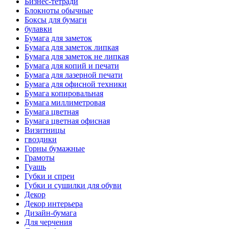
Бизнес-тетради
Блокноты обычные
Боксы для бумаги
булавки
Бумага для заметок
Бумага для заметок липкая
Бумага для заметок не липкая
Бумага для копий и печати
Бумага для лазерной печати
Бумага для офисной техники
Бумага копировальная
Бумага миллиметровая
Бумага цветная
Бумага цветная офисная
Визитницы
гвоздики
Горны бумажные
Грамоты
Гуашь
Губки и спреи
Губки и сушилки для обуви
Декор
Декор интерьера
Дизайн-бумага
Для черчения