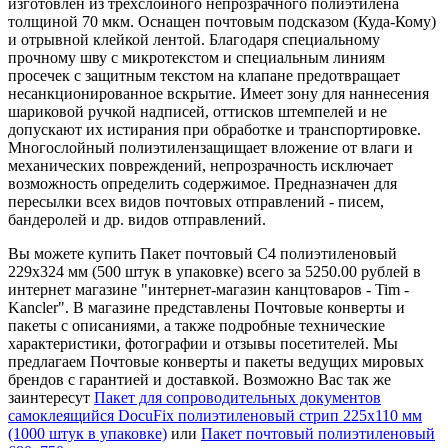
изготовлен из трехслойного непрозрачного полиэтилена
толщиной 70 мкм. Оснащен почтовым подсказом (Куда-Кому)
и отрывной клейкой лентой. Благодаря специальному
прочному шву с микротекстом и специальным линиям
просечек с защитным текстом на клапане предотвращает
несанкционированное вскрытие. Имеет зону для наннесения
шариковой ручкой надписей, оттисков штемпелей и не
допускают их истирания при обработке и транспортировке.
Многослойный полиэтилензащищает вложение от влаги и
механических повреждений, непрозрачность исключает
возможность определить содержимое. Предназначен для
пересылки всех видов почтовых отправлений - писем,
бандеролей и др. видов отправлений.
Вы можете купить Пакет почтовый С4 полиэтиленовый
229x324 мм (500 штук в упаковке) всего за 5250.00 рублей в
интернет магазине "интернет-магазин канцтоваров - Tim -
Kancler". В магазине представлены Почтовые конверты и
пакеты с описаниями, а также подробные технические
характеристики, фотографии и отзывы посетителей. Мы
предлагаем Почтовые конверты и пакеты ведущих мировых
брендов с гарантией и доставкой. Возможно Вас так же
заинтересут
Пакет для сопроводительных документов
самоклеящийся DocuFix полиэтиленовый стрип 225х110 мм
(1000 штук в упаковке)
или
Пакет почтовый полиэтиленовый