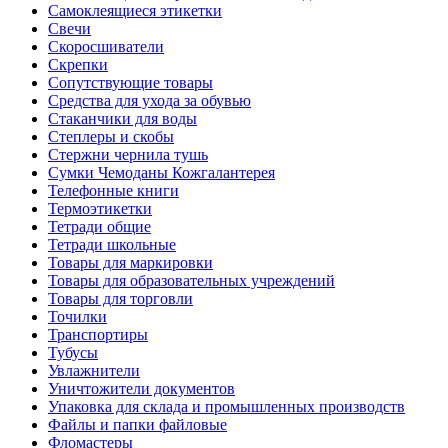
Самоклеящиеся этикетки
Свечи
Скоросшиватели
Скрепки
Сопутствующие товары
Средства для ухода за обувью
Стаканчики для воды
Степлеры и скобы
Стержни чернила тушь
Сумки Чемоданы Кожгалантерея
Телефонные книги
Термоэтикетки
Тетради общие
Тетради школьные
Товары для маркировки
Товары для образовательных учреждений
Товары для торговли
Точилки
Транспортиры
Тубусы
Увлажнители
Уничтожители документов
Упаковка для склада и промышленных производств
Файлы и папки файловые
Фломастеры