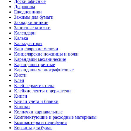
Доски офисные
Дыроколы
Ежедневники
Зажимы для бумаги
Закладки липкие
Записные книжки
Календари
Калька
Калькуляторы
Канцелярские мелочи
Канцелярские ножницы и ножи
Карандаши механические
Карандаши цветные
Карандаши чернографитовые
Кисти
Клей
Клей герметик пена
Клейкие ленты и держатели
Книги
Книги учета и бланки
Кнопки
Колпачки карнавальные
Комплектующие и расходные материалы
Компьютеры и периферия
Корзины для бумаг