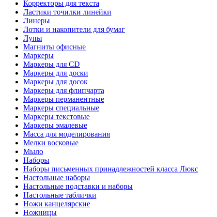
Корректоры для текста
Ластики точилки линейки
Линеры
Лотки и накопители для бумаг
Лупы
Магниты офисные
Маркеры
Маркеры для CD
Маркеры для доски
Маркеры для досок
Маркеры для флипчарта
Маркеры перманентные
Маркеры специальные
Маркеры текстовые
Маркеры эмалевые
Масса для моделирования
Мелки восковые
Мыло
Наборы
Наборы письменных принадлежностей класса Люкс
Настольные наборы
Настольные подставки и наборы
Настольные таблички
Ножи канцелярские
Ножницы