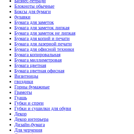
Бизнес-тетради
Блокноты обычные
Боксы для бумаги
булавки
Бумага для заметок
Бумага для заметок липкая
Бумага для заметок не липкая
Бумага для копий и печати
Бумага для лазерной печати
Бумага для офисной техники
Бумага копировальная
Бумага миллиметровая
Бумага цветная
Бумага цветная офисная
Визитницы
гвоздики
Горны бумажные
Грамоты
Гуашь
Губки и спреи
Губки и сушилки для обуви
Декор
Декор интерьера
Дизайн-бумага
Для черчения