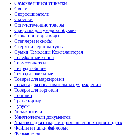
Самоклеящиеся этикетки
Свечи
Скоросшиватели
Скрепки
Сопутствующие товары
Средства для ухода за обувью
Стаканчики для воды
Степлеры и скобы
Стержни чернила тушь
Сумки Чемоданы Кожгалантерея
Телефонные книги
Термоэтикетки
Тетради общие
Тетради школьные
Товары для маркировки
Товары для образовательных учреждений
Товары для торговли
Точилки
Транспортиры
Тубусы
Увлажнители
Уничтожители документов
Упаковка для склада и промышленных производств
Файлы и папки файловые
Фломастеры