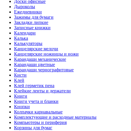
Доски офисные
Дыроколы
Ежедневники
Зажимы для бумаги
Закладки липкие
Записные книжки
Календари
Калька
Калькуляторы
Канцелярские мелочи
Канцелярские ножницы и ножи
Карандаши механические
Карандаши цветные
Карандаши чернографитовые
Кисти
Клей
Клей герметик пена
Клейкие ленты и держатели
Книги
Книги учета и бланки
Кнопки
Колпачки карнавальные
Комплектующие и расходные материалы
Компьютеры и периферия
Корзины для бумаг