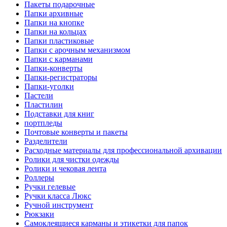
Пакеты подарочные
Папки архивные
Папки на кнопке
Папки на кольцах
Папки пластиковые
Папки с арочным механизмом
Папки с карманами
Папки-конверты
Папки-регистраторы
Папки-уголки
Пастели
Пластилин
Подставки для книг
портпледы
Почтовые конверты и пакеты
Разделители
Расходные материалы для профессиональной архивации
Ролики для чистки одежды
Ролики и чековая лента
Роллеры
Ручки гелевые
Ручки класса Люкс
Ручной инструмент
Рюкзаки
Самоклеящиеся карманы и этикетки для папок